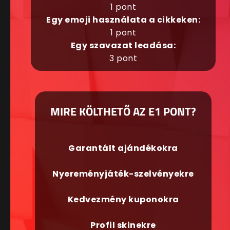
1 pont
Egy emoji használata a cikkeken:
1 pont
Egy szavazat leadása:
3 pont
MIRE KÖLTHETŐ AZ E1 PONT?
Garantált ajándékokra
Nyereményjáték-szelvényekre
Kedvezmény kuponokra
Profil skinekre