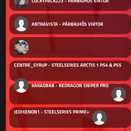
LUCKYPACK223 - PÁRBAJHŐS VIKTOR
ANTRAVISTA - PÁRBAJHŐS VIKTOR
CENTRE_SYRUP - STEELSERIES ARCTIS 1 PS4 & PS5
KAKAOBAB - REDRAGON SNIPER PRO
JEDIXENON1 - STEELSERIES PRIME+