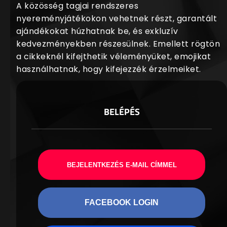
A közösség tagjai rendszeres
nyereményjátékokon vehetnek részt, garantált
ajándékokat húzhatnak be, és exkluzív
kedvezményekben részesülnek. Emellett rögtön
a cikkeknél kifejthetik véleményüket, emojikat
használhatnak, hogy kifejezzék érzelmeiket.
BELÉPÉS
BEJELENTKEZÉS E-MAIL CÍMMEL
FACEBOOK LOGIN