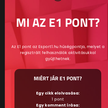
MI AZ E1 PONT?
Az E1 pont az Esport1.hu hűségpontja, melyet a
regisztrált felhasználók aktivitásukkal
gyűjthetnek.
MIÉRT JÁR E1 PONT?
Egy cikk elolvasása:
1 pont
Egy komment írása: