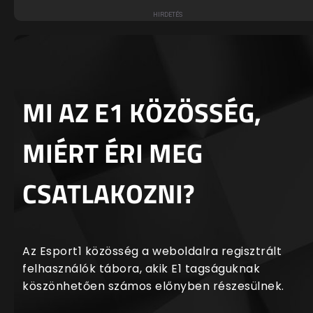
MI AZ E1 KÖZÖSSÉG,
MIÉRT ÉRI MEG
CSATLAKOZNI?
Az Esport1 közösség a weboldalra regisztrált
felhasználók tábora, akik E1 tagságuknak
köszönhetően számos előnyben részesülnek.