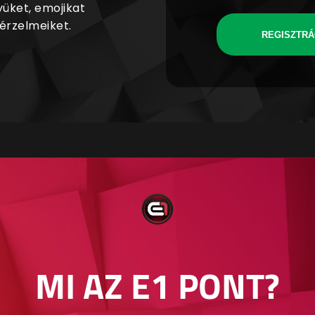
yüket, emojikat
 érzelmeiket.
REGISZTRÁ
MI AZ E1 PONT?