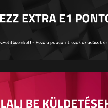
EZZ EXTRA E1 PONT
zvetítéseinket! - Hozd a popcornt, ezek az adások é
LALJ BE KÜLDETÉSE