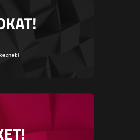
OKAT!
rkeznek!
KET!