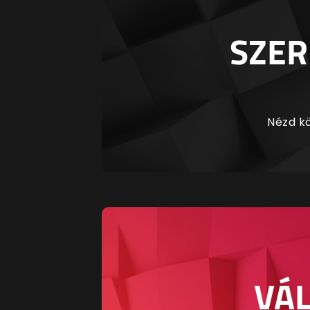
SZER
Nézd kö
VÁL