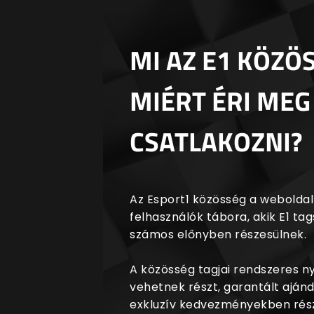
MI AZ E1 KÖZÖ
MIÉRT ÉRI MEG
CSATLAKOZNI?
Az Esport1 közösség a weboldalr
felhasználók tábora, akik E1 t
számos előnyben részesülnek.
A közösség tagjai rendszeres 
vehetnek részt, garantált aján
exkluzív kedvezményekben rész