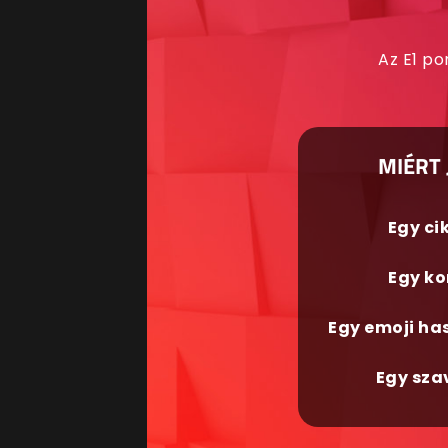
Az E1 po
MIÉRT 
Egy ci
Egy ko
Egy emoji ha
Egy sza