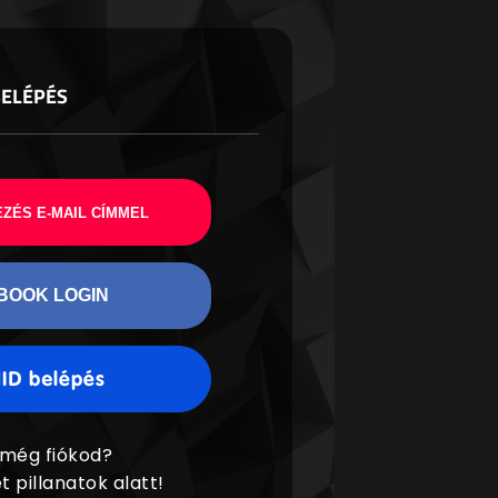
BELÉPÉS
ZÉS E-MAIL CÍMMEL
BOOK LOGIN
 még fiókod?
t pillanatok alatt!