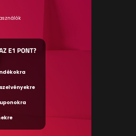
használók
AZ E1 PONT?
ándékokra
szelvényekre
uponokra
nekre