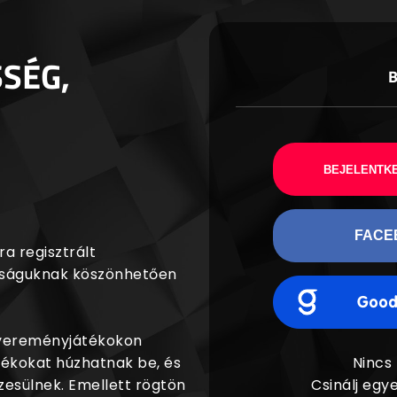
SSÉG,
BEJELENTKE
FACE
a regisztrált
agságuknak köszönhetően
nyereményjátékokon
dékokat húzhatnak be, és
Nincs
esülnek. Emellett rögtön
Csinálj egye