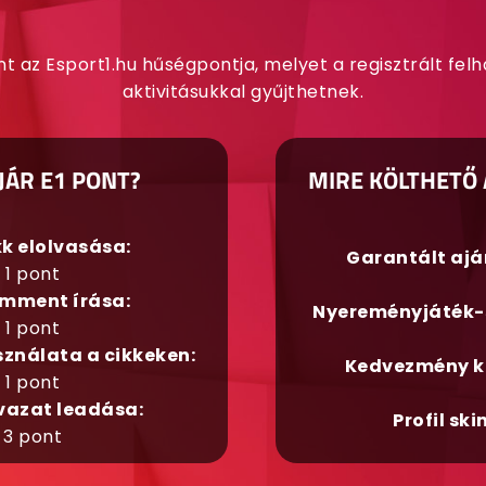
nt az Esport1.hu hűségpontja, melyet a regisztrált fel
aktivitásukkal gyűjthetnek.
JÁR E1 PONT?
MIRE KÖLTHETŐ 
kk elolvasása:
Garantált aj
1 pont
mment írása:
Nyereményjáték-
1 pont
sználata a cikkeken:
Kedvezmény k
1 pont
vazat leadása:
Profil ski
3 pont