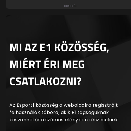
MI AZ E1 KÖZÖSSÉG,
MIÉRT ÉRI MEG
CSATLAKOZNI?
Az Esport1 közösség a weboldalra regisztrált
felhasználók tábora, akik E1 tagságuknak
köszönhetően számos előnyben részesülnek.