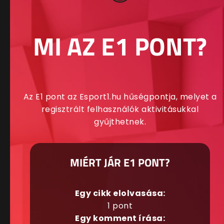
MI AZ E1 PONT?
Az E1 pont az Esport1.hu hűségpontja, melyet a
regisztrált felhasználók aktivitásukkal
gyűjthetnek.
MIÉRT JÁR E1 PONT?
Egy cikk elolvasása:
1 pont
Egy komment írása: