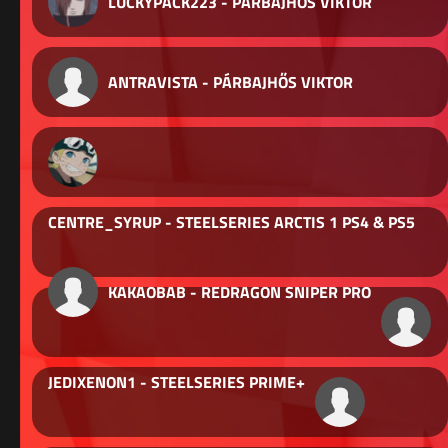
LUCKYPACK223 - PÁRBAJHŐS VIKTOR
ANTRAVISTA - PÁRBAJHŐS VIKTOR
CENTRE_SYRUP - STEELSERIES ARCTIS 1 PS4 & PS5
KAKAOBAB - REDRAGON SNIPER PRO
JEDIXENON1 - STEELSERIES PRIME+