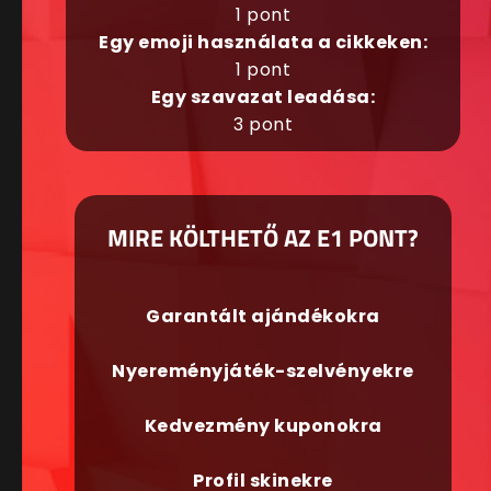
1 pont
Egy emoji használata a cikkeken:
1 pont
Egy szavazat leadása:
3 pont
MIRE KÖLTHETŐ AZ E1 PONT?
Garantált ajándékokra
Nyereményjáték-szelvényekre
Kedvezmény kuponokra
Profil skinekre