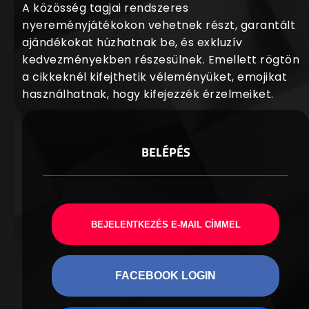
A közösség tagjai rendszeres
nyereményjátékokon vehetnek részt, garantált
ajándékokat húzhatnak be, és exkluzív
kedvezményekben részesülnek. Emellett rögtön
a cikkeknél kifejthetik véleményüket, emojikat
használhatnak, hogy kifejezzék érzelmeiket.
BELÉPÉS
BEJELENTKEZÉS E-MAIL CÍMMEL
FACEBOOK LOGIN