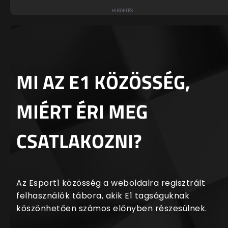
MI AZ E1 KÖZÖSSÉG,
MIÉRT ÉRI MEG
CSATLAKOZNI?
Az Esport1 közösség a weboldalra regisztrált
felhasználók tábora, akik E1 tagságuknak
köszönhetően számos előnyben részesülnek.