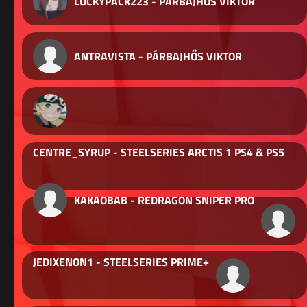
LUCKYPACK223 - PÁRBAJHŐS VIKTOR
ANTRAVISTA - PÁRBAJHŐS VIKTOR
CENTRE_SYRUP - STEELSERIES ARCTIS 1 PS4 & PS5
KAKAOBAB - REDRAGON SNIPER PRO
JEDIXENON1 - STEELSERIES PRIME+