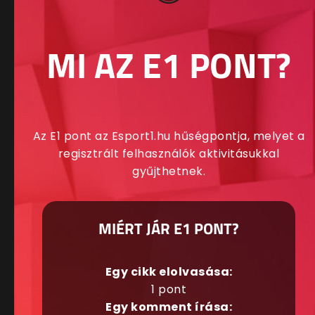
MI AZ E1 PONT?
Az E1 pont az Esport1.hu hűségpontja, melyet a
regisztrált felhasználók aktivitásukkal
gyűjthetnek.
MIÉRT JÁR E1 PONT?
Egy cikk elolvasása:
1 pont
Egy komment írása: