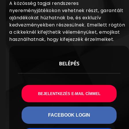
A közösség tagjai rendszeres
nyereményjátékokon vehetnek részt, garantált
ajándékokat húzhatnak be, és exkluzív
kedvezményekben részesülnek. Emellett rögtön
a cikkeknél kifejthetik véleményüket, emojikat
használhatnak, hogy kifejezzék érzelmeiket.
BELÉPÉS
BEJELENTKEZÉS E-MAIL CÍMMEL
FACEBOOK LOGIN