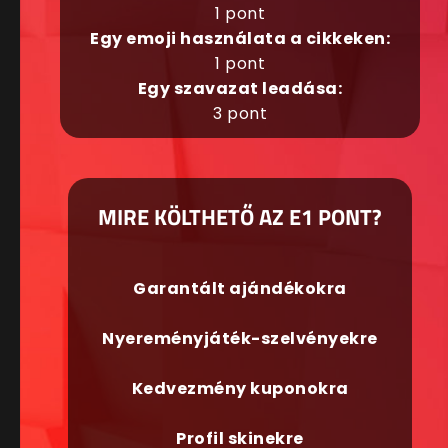
1 pont
Egy emoji használata a cikkeken:
1 pont
Egy szavazat leadása:
3 pont
MIRE KÖLTHETŐ AZ E1 PONT?
Garantált ajándékokra
Nyereményjáték-szelvényekre
Kedvezmény kuponokra
Profil skinekre