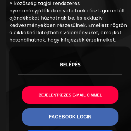
A közösség tagjai rendszeres
nyereményjátékokon vehetnek részt, garantált
ajándékokat húzhatnak be, és exkluzív
kedvezményekben részesülnek. Emellett rögtön
a cikkeknél kifejthetik véleményüket, emojikat
használhatnak, hogy kifejezzék érzelmeiket.
BELÉPÉS
BEJELENTKEZÉS E-MAIL CÍMMEL
FACEBOOK LOGIN