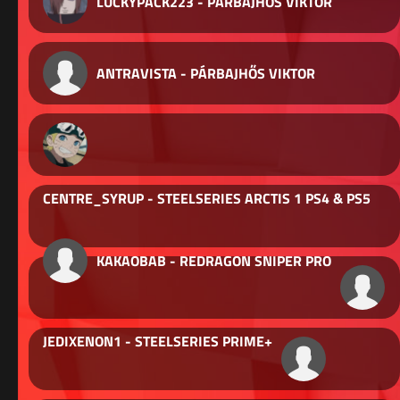
LUCKYPACK223 - PÁRBAJHŐS VIKTOR
ANTRAVISTA - PÁRBAJHŐS VIKTOR
CENTRE_SYRUP - STEELSERIES ARCTIS 1 PS4 & PS5
KAKAOBAB - REDRAGON SNIPER PRO
JEDIXENON1 - STEELSERIES PRIME+