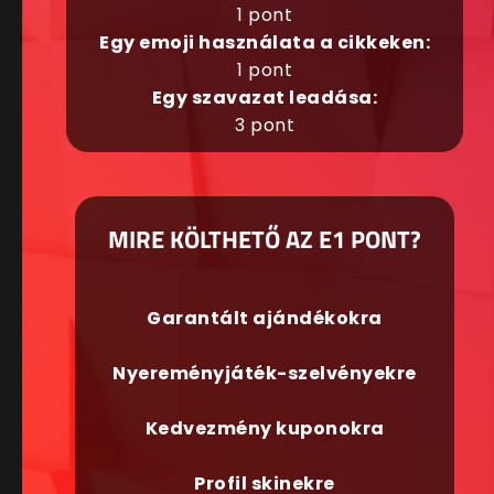
1 pont
Egy emoji használata a cikkeken:
1 pont
Egy szavazat leadása:
3 pont
MIRE KÖLTHETŐ AZ E1 PONT?
Garantált ajándékokra
Nyereményjáték-szelvényekre
Kedvezmény kuponokra
Profil skinekre