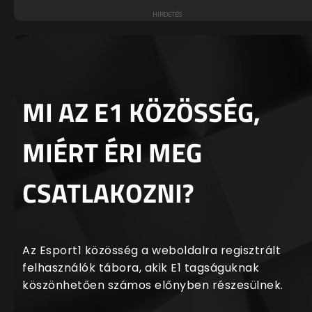
MI AZ E1 KÖZÖSSÉG,
MIÉRT ÉRI MEG
CSATLAKOZNI?
Az Esport1 közösség a weboldalra regisztrált
felhasználók tábora, akik E1 tagságuknak
köszönhetően számos előnyben részesülnek.