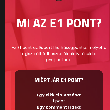
MI AZ E1 PONT?
Az E1 pont az Esport1.hu hűségpontja, melyet a
regisztrált felhasználók aktivitásukkal
gyűjthetnek.
MIÉRT JÁR E1 PONT?
Egy cikk elolvasása:
1 pont
Egy komment írása: