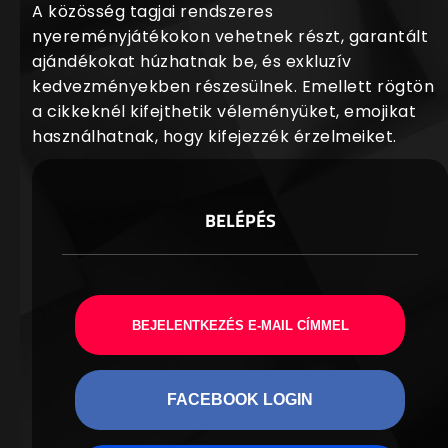
A közösség tagjai rendszeres
nyereményjátékokon vehetnek részt, garantált
ajándékokat húzhatnak be, és exkluzív
kedvezményekben részesülnek. Emellett rögtön
a cikkeknél kifejthetik véleményüket, emojikat
használhatnak, hogy kifejezzék érzelmeiket.
BELÉPÉS
BEJELENTKEZÉS E-MAIL CÍMMEL
FACEBOOK LOGIN