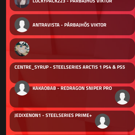
LUCKYPACK223 - PÁRBAJHŐS VIKTOR
ANTRAVISTA - PÁRBAJHŐS VIKTOR
CENTRE_SYRUP - STEELSERIES ARCTIS 1 PS4 & PS5
KAKAOBAB - REDRAGON SNIPER PRO
JEDIXENON1 - STEELSERIES PRIME+