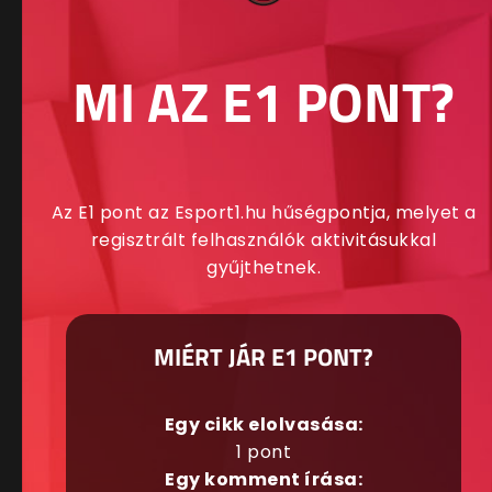
MI AZ E1 PONT?
Az E1 pont az Esport1.hu hűségpontja, melyet a
regisztrált felhasználók aktivitásukkal
gyűjthetnek.
MIÉRT JÁR E1 PONT?
Egy cikk elolvasása:
1 pont
Egy komment írása: