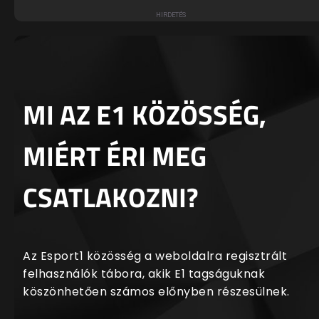
MI AZ E1 KÖZÖSSÉG,
MIÉRT ÉRI MEG
CSATLAKOZNI?
Az Esport1 közösség a weboldalra regisztrált
felhasználók tábora, akik E1 tagságuknak
köszönhetően számos előnyben részesülnek.