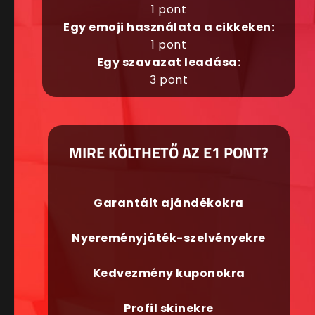
1 pont
Egy emoji használata a cikkeken:
1 pont
Egy szavazat leadása:
3 pont
MIRE KÖLTHETŐ AZ E1 PONT?
Garantált ajándékokra
Nyereményjáték-szelvényekre
Kedvezmény kuponokra
Profil skinekre