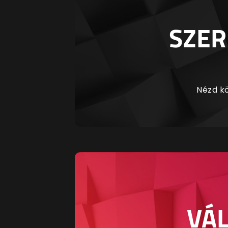
SZER
Nézd kö
VÁL