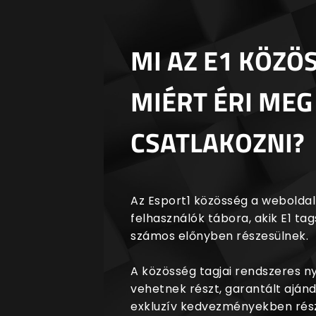
MI AZ E1 KÖZÖ
MIÉRT ÉRI MEG
CSATLAKOZNI?
Az Esport1 közösség a weboldalr
felhasználók tábora, akik E1 t
számos előnyben részesülnek.
A közösség tagjai rendszeres 
vehetnek részt, garantált aján
exkluzív kedvezményekben rész