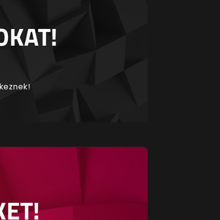
OKAT!
rkeznek!
KET!