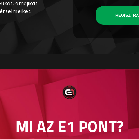
yüket, emojikat
 érzelmeiket.
REGISZTRÁ
MI AZ E1 PONT?