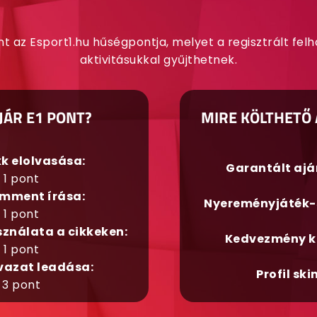
nt az Esport1.hu hűségpontja, melyet a regisztrált fel
aktivitásukkal gyűjthetnek.
JÁR E1 PONT?
MIRE KÖLTHETŐ 
kk elolvasása:
Garantált aj
1 pont
mment írása:
Nyereményjáték-
1 pont
sználata a cikkeken:
Kedvezmény k
1 pont
vazat leadása:
Profil ski
3 pont