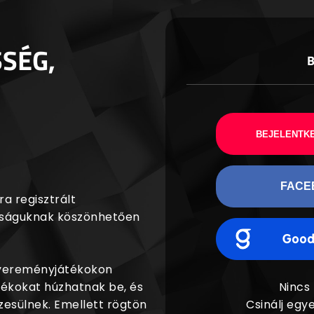
SSÉG,
BEJELENTKE
FACE
a regisztrált
agságuknak köszönhetően
nyereményjátékokon
dékokat húzhatnak be, és
Nincs
esülnek. Emellett rögtön
Csinálj egye