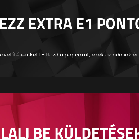
EZZ EXTRA E1 PONT
zvetítéseinket! - Hozd a popcornt, ezek az adások é
LALJ BE KÜLDETÉSE