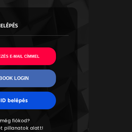
BELÉPÉS
ZÉS E-MAIL CÍMMEL
BOOK LOGIN
 még fiókod?
t pillanatok alatt!