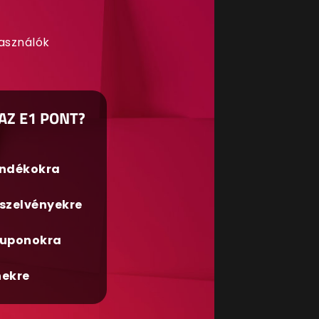
használók
AZ E1 PONT?
ándékokra
szelvényekre
uponokra
nekre