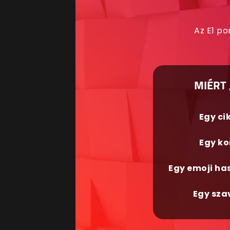
Az E1 po
MIÉRT 
Egy ci
Egy ko
Egy emoji ha
Egy sza