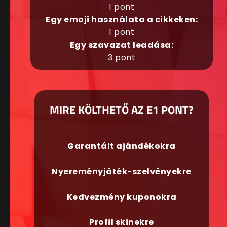
1 pont
Egy emoji használata a cikkeken:
1 pont
Egy szavazat leadása:
3 pont
MIRE KÖLTHETŐ AZ E1 PONT?
Garantált ajándékokra
Nyereményjáték-szelvényekre
Kedvezmény kuponokra
Profil skinekre