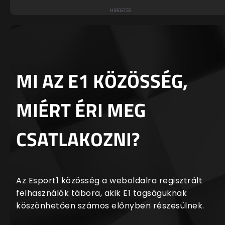
MI AZ E1 KÖZÖSSÉG,
MIÉRT ÉRI MEG
CSATLAKOZNI?
Az Esport1 közösség a weboldalra regisztrált
felhasználók tábora, akik E1 tagságuknak
köszönhetően számos előnyben részesülnek.