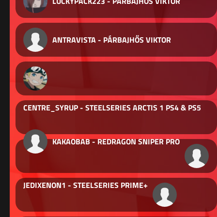
LUCKYPACK223 - PÁRBAJHŐS VIKTOR
ANTRAVISTA - PÁRBAJHŐS VIKTOR
CENTRE_SYRUP - STEELSERIES ARCTIS 1 PS4 & PS5
KAKAOBAB - REDRAGON SNIPER PRO
JEDIXENON1 - STEELSERIES PRIME+