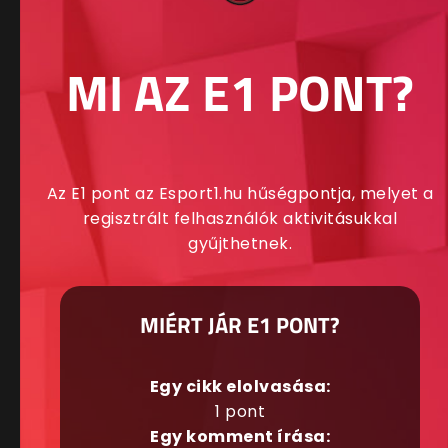
MI AZ E1 PONT?
Az E1 pont az Esport1.hu hűségpontja, melyet a
regisztrált felhasználók aktivitásukkal
gyűjthetnek.
MIÉRT JÁR E1 PONT?
Egy cikk elolvasása:
1 pont
Egy komment írása: