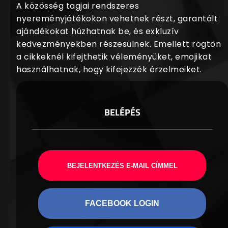
A közösség tagjai rendszeres
nyereményjátékokon vehetnek részt, garantált
ajándékokat húzhatnak be, és exkluzív
kedvezményekben részesülnek. Emellett rögtön
a cikkeknél kifejthetik véleményüket, emojikat
használhatnak, hogy kifejezzék érzelmeiket.
BELÉPÉS
BEJELENTKEZÉS E-MAIL CÍMMEL
FACEBOOK LOGIN