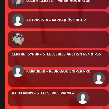
LUCKYPACK223 - PÁRBAJHŐS VIKTOR
ANTRAVISTA - PÁRBAJHŐS VIKTOR
CENTRE_SYRUP - STEELSERIES ARCTIS 1 PS4 & PS5
KAKAOBAB - REDRAGON SNIPER PRO
JEDIXENON1 - STEELSERIES PRIME+