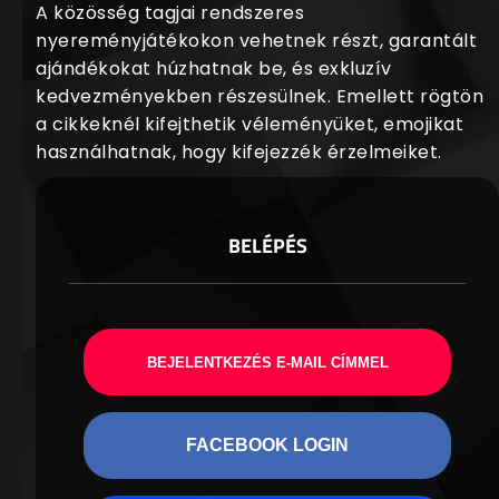
A közösség tagjai rendszeres
nyereményjátékokon vehetnek részt, garantált
ajándékokat húzhatnak be, és exkluzív
kedvezményekben részesülnek. Emellett rögtön
a cikkeknél kifejthetik véleményüket, emojikat
használhatnak, hogy kifejezzék érzelmeiket.
BELÉPÉS
BEJELENTKEZÉS E-MAIL CÍMMEL
FACEBOOK LOGIN