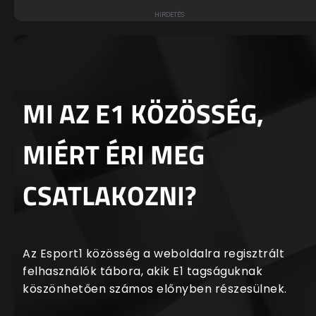
MI AZ E1 KÖZÖSSÉG,
MIÉRT ÉRI MEG
CSATLAKOZNI?
Az Esport1 közösség a weboldalra regisztrált
felhasználók tábora, akik E1 tagságuknak
köszönhetően számos előnyben részesülnek.