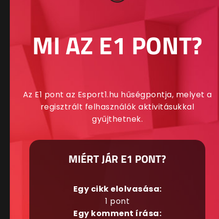
MI AZ E1 PONT?
Az E1 pont az Esport1.hu hűségpontja, melyet a
regisztrált felhasználók aktivitásukkal
gyűjthetnek.
MIÉRT JÁR E1 PONT?
Egy cikk elolvasása:
1 pont
Egy komment írása: