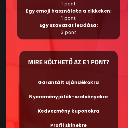
1 pont
Egy emoji használata a cikkeken:
1 pont
Egy szavazat leadása:
3 pont
MIRE KÖLTHETŐ AZ E1 PONT?
Garantált ajándékokra
Nyereményjáték-szelvényekre
Kedvezmény kuponokra
Profil skinekre