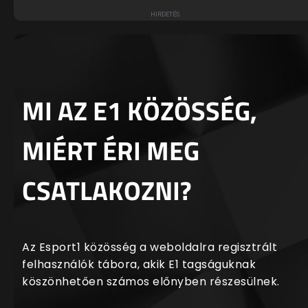
MI AZ E1 KÖZÖSSÉG,
MIÉRT ÉRI MEG
CSATLAKOZNI?
Az Esport1 közösség a weboldalra regisztrált
felhasználók tábora, akik E1 tagságuknak
köszönhetően számos előnyben részesülnek.