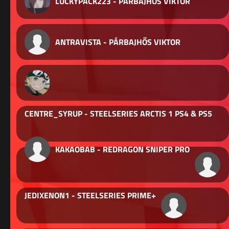
LUCKYPACK223 - PÁRBAJHŐS VIKTOR
ANTRAVISTA - PÁRBAJHŐS VIKTOR
CENTRE_SYRUP - STEELSERIES ARCTIS 1 PS4 & PS5
KAKAOBAB - REDRAGON SNIPER PRO
JEDIXENON1 - STEELSERIES PRIME+