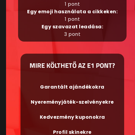
1 pont
Egy emoji használata a cikkeken:
1 pont
Egy szavazat leadása:
3 pont
MIRE KÖLTHETŐ AZ E1 PONT?
Garantált ajándékokra
Nyereményjáték-szelvényekre
Kedvezmény kuponokra
Profil skinekre