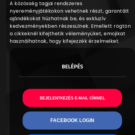
A közösség tagjai rendszeres
nyereményjátékokon vehetnek részt, garantált
ajándékokat húzhatnak be, és exkluzív
kedvezményekben részesülnek. Emellett rögtön
a cikkeknél kifejthetik véleményüket, emojikat
használhatnak, hogy kifejezzék érzelmeiket.
BELÉPÉS
BEJELENTKEZÉS E-MAIL CÍMMEL
FACEBOOK LOGIN