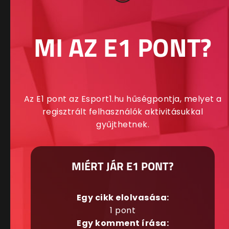
MI AZ E1 PONT?
Az E1 pont az Esport1.hu hűségpontja, melyet a
regisztrált felhasználók aktivitásukkal
gyűjthetnek.
MIÉRT JÁR E1 PONT?
Egy cikk elolvasása:
1 pont
Egy komment írása: