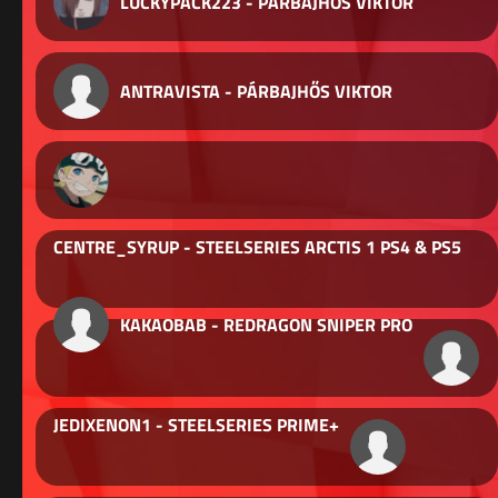
LUCKYPACK223 - PÁRBAJHŐS VIKTOR
ANTRAVISTA - PÁRBAJHŐS VIKTOR
CENTRE_SYRUP - STEELSERIES ARCTIS 1 PS4 & PS5
KAKAOBAB - REDRAGON SNIPER PRO
JEDIXENON1 - STEELSERIES PRIME+