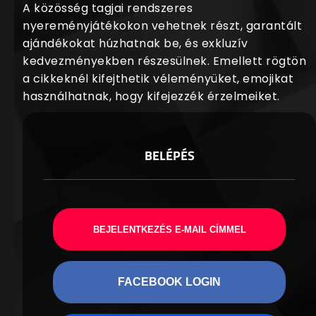
A közösség tagjai rendszeres
nyereményjátékokon vehetnek részt, garantált
ajándékokat húzhatnak be, és exkluzív
kedvezményekben részesülnek. Emellett rögtön
a cikkeknél kifejthetik véleményüket, emojikat
használhatnak, hogy kifejezzék érzelmeiket.
BELÉPÉS
BEJELENTKEZÉS E-MAIL CÍMMEL
FACEBOOK LOGIN