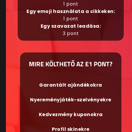
1 pont
Egy emoji használata a cikkeken:
1 pont
Egy szavazat leadása:
3 pont
MIRE KÖLTHETŐ AZ E1 PONT?
Garantált ajándékokra
Nyereményjáték-szelvényekre
Kedvezmény kuponokra
Profil skinekre