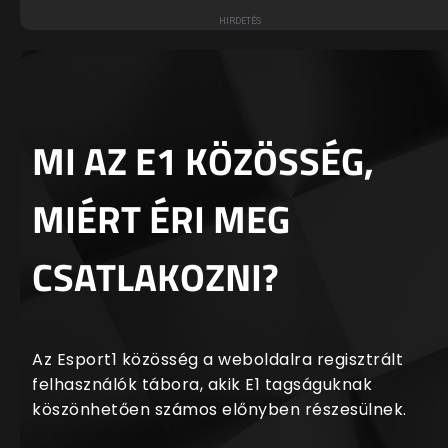
MI AZ E1 KÖZÖSSÉG,
MIÉRT ÉRI MEG
CSATLAKOZNI?
Az Esport1 közösség a weboldalra regisztrált
felhasználók tábora, akik E1 tagságuknak
köszönhetően számos előnyben részesülnek.