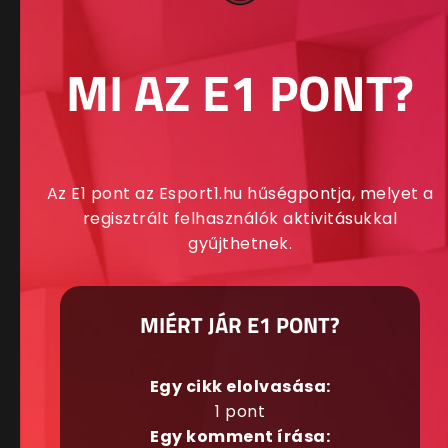
MI AZ E1 PONT?
Az E1 pont az Esport1.hu hűségpontja, melyet a
regisztrált felhasználók aktivitásukkal
gyűjthetnek.
MIÉRT JÁR E1 PONT?
Egy cikk elolvasása:
1 pont
Egy komment írása: