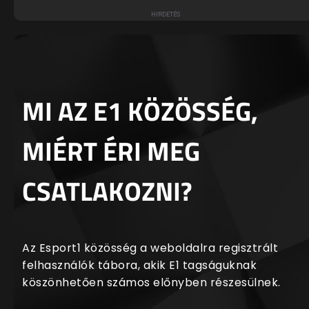
MI AZ E1 KÖZÖSSÉG,
MIÉRT ÉRI MEG
CSATLAKOZNI?
Az Esport1 közösség a weboldalra regisztrált
felhasználók tábora, akik E1 tagságuknak
köszönhetően számos előnyben részesülnek.