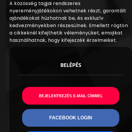
A közösség tagjai rendszeres
nyereményjátékokon vehetnek részt, garantált
ajándékokat húzhatnak be, és exkluzív
kedvezményekben részesülnek. Emellett rögtön
a cikkeknél kifejthetik véleményüket, emojikat
használhatnak, hogy kifejezzék érzelmeiket.
BELÉPÉS
BEJELENTKEZÉS E-MAIL CÍMMEL
FACEBOOK LOGIN