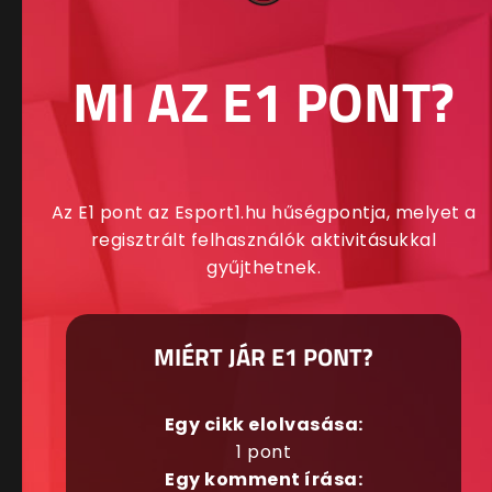
MI AZ E1 PONT?
Az E1 pont az Esport1.hu hűségpontja, melyet a
regisztrált felhasználók aktivitásukkal
gyűjthetnek.
MIÉRT JÁR E1 PONT?
Egy cikk elolvasása:
1 pont
Egy komment írása: