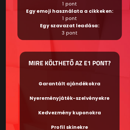
1 pont
Egy emoji használata a cikkeken:
1 pont
Egy szavazat leadása:
3 pont
MIRE KÖLTHETŐ AZ E1 PONT?
Garantált ajándékokra
Nyereményjáték-szelvényekre
Kedvezmény kuponokra
Profil skinekre