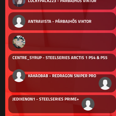
LUCKYPACK223 - PÁRBAJHŐS VIKTOR
ANTRAVISTA - PÁRBAJHŐS VIKTOR
CENTRE_SYRUP - STEELSERIES ARCTIS 1 PS4 & PS5
KAKAOBAB - REDRAGON SNIPER PRO
JEDIXENON1 - STEELSERIES PRIME+