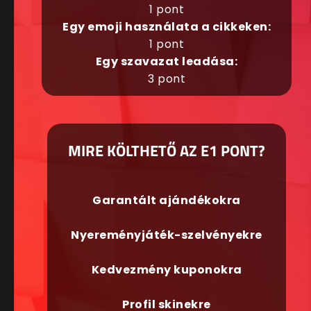
1 pont
Egy emoji használata a cikkeken:
1 pont
Egy szavazat leadása:
3 pont
MIRE KÖLTHETŐ AZ E1 PONT?
Garantált ajándékokra
Nyereményjáték-szelvényekre
Kedvezmény kuponokra
Profil skinekre