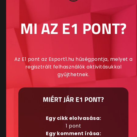
MI AZ E1 PONT?
Az E1 pont az Esport1.hu hűségpontja, melyet a
regisztrált felhasználók aktivitásukkal
gyűjthetnek.
MIÉRT JÁR E1 PONT?
Egy cikk elolvasása:
1 pont
Egy komment írása: