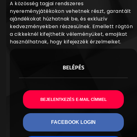
A közösség tagjai rendszeres
nyereményjátékokon vehetnek részt, garantált
ajándékokat húzhatnak be, és exkluzív
kedvezményekben részesülnek. Emellett rögtön
a cikkeknél kifejthetik véleményüket, emojikat
használhatnak, hogy kifejezzék érzelmeiket.
BELÉPÉS
BEJELENTKEZÉS E-MAIL CÍMMEL
FACEBOOK LOGIN