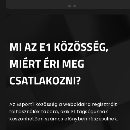
MI AZ E1 KÖZÖSSÉG,
MIÉRT ÉRI MEG
CSATLAKOZNI?
Az Esport1 közösség a weboldalra regisztrált
felhasználók tábora, akik E1 tagságuknak
köszönhetően számos előnyben részesülnek.