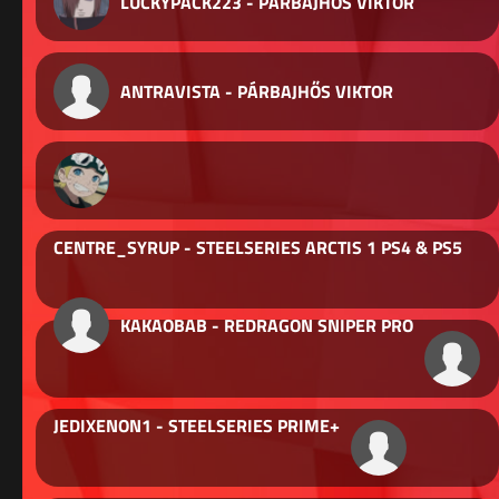
LUCKYPACK223 - PÁRBAJHŐS VIKTOR
ANTRAVISTA - PÁRBAJHŐS VIKTOR
CENTRE_SYRUP - STEELSERIES ARCTIS 1 PS4 & PS5
KAKAOBAB - REDRAGON SNIPER PRO
JEDIXENON1 - STEELSERIES PRIME+