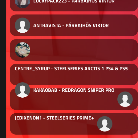
LUCKYPACK223 - PÁRBAJHŐS VIKTOR
ANTRAVISTA - PÁRBAJHŐS VIKTOR
CENTRE_SYRUP - STEELSERIES ARCTIS 1 PS4 & PS5
KAKAOBAB - REDRAGON SNIPER PRO
JEDIXENON1 - STEELSERIES PRIME+