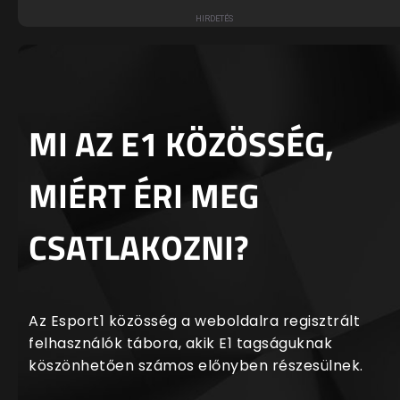
MI AZ E1 KÖZÖSSÉG,
MIÉRT ÉRI MEG
CSATLAKOZNI?
Az Esport1 közösség a weboldalra regisztrált
felhasználók tábora, akik E1 tagságuknak
köszönhetően számos előnyben részesülnek.