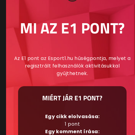
MI AZ E1 PONT?
Az E1 pont az Esport1.hu hűségpontja, melyet a
regisztrált felhasználók aktivitásukkal
gyűjthetnek.
MIÉRT JÁR E1 PONT?
Egy cikk elolvasása:
1 pont
Egy komment írása: