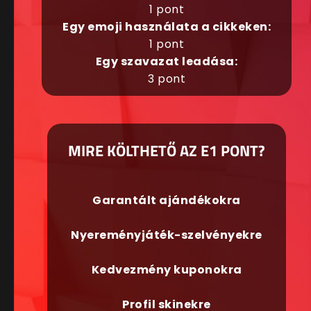
1 pont
Egy emoji használata a cikkeken:
1 pont
Egy szavazat leadása:
3 pont
MIRE KÖLTHETŐ AZ E1 PONT?
Garantált ajándékokra
Nyereményjáték-szelvényekre
Kedvezmény kuponokra
Profil skinekre