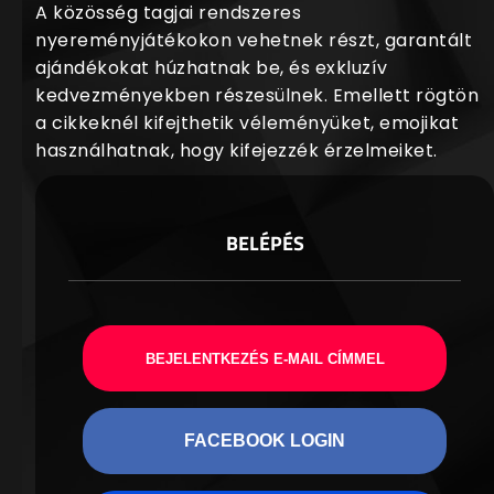
A közösség tagjai rendszeres
nyereményjátékokon vehetnek részt, garantált
ajándékokat húzhatnak be, és exkluzív
kedvezményekben részesülnek. Emellett rögtön
a cikkeknél kifejthetik véleményüket, emojikat
használhatnak, hogy kifejezzék érzelmeiket.
BELÉPÉS
BEJELENTKEZÉS E-MAIL CÍMMEL
FACEBOOK LOGIN