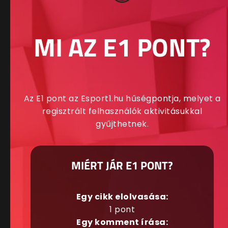
MI AZ E1 PONT?
Az E1 pont az Esport1.hu hűségpontja, melyet a
regisztrált felhasználók aktivitásukkal
gyűjthetnek.
MIÉRT JÁR E1 PONT?
Egy cikk elolvasása:
1 pont
Egy komment írása: