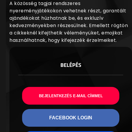
A közösség tagjai rendszeres
nyereményjátékokon vehetnek részt, garantált
ajándékokat húzhatnak be, és exkluzív
kedvezményekben részesülnek. Emellett rögtön
a cikkeknél kifejthetik véleményüket, emojikat
használhatnak, hogy kifejezzék érzelmeiket.
BELÉPÉS
BEJELENTKEZÉS E-MAIL CÍMMEL
FACEBOOK LOGIN