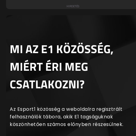
MI AZ E1 KÖZÖSSÉG,
MIÉRT ÉRI MEG
CSATLAKOZNI?
Az Esport1 közösség a weboldalra regisztrált
felhasználók tábora, akik E1 tagságuknak
köszönhetően számos előnyben részesülnek.