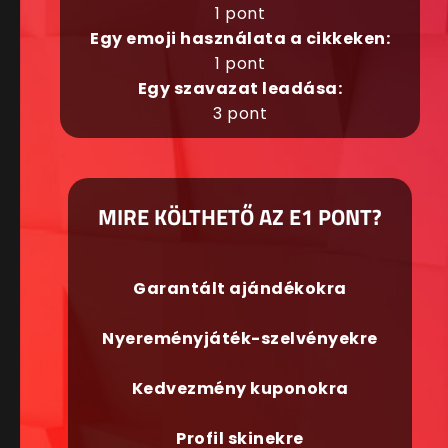
1 pont
Egy emoji használata a cikkeken:
1 pont
Egy szavazat leadása:
3 pont
MIRE KÖLTHETŐ AZ E1 PONT?
Garantált ajándékokra
Nyereményjáték-szelvényekre
Kedvezmény kuponokra
Profil skinekre