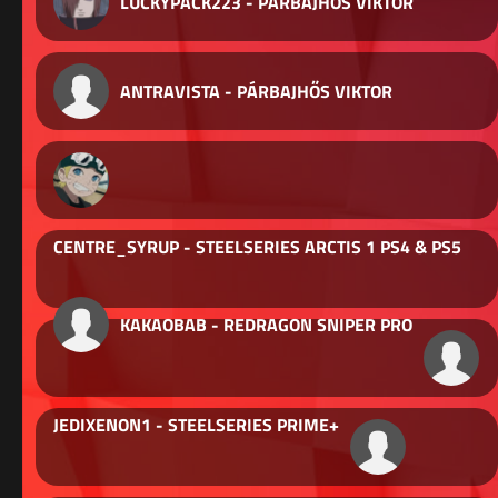
LUCKYPACK223 - PÁRBAJHŐS VIKTOR
ANTRAVISTA - PÁRBAJHŐS VIKTOR
CENTRE_SYRUP - STEELSERIES ARCTIS 1 PS4 & PS5
KAKAOBAB - REDRAGON SNIPER PRO
JEDIXENON1 - STEELSERIES PRIME+