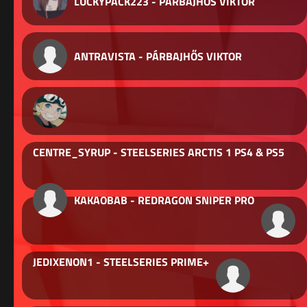
LUCKYPACK223 - PÁRBAJHŐS VIKTOR
ANTRAVISTA - PÁRBAJHŐS VIKTOR
CENTRE_SYRUP - STEELSERIES ARCTIS 1 PS4 & PS5
KAKAOBAB - REDRAGON SNIPER PRO
JEDIXENON1 - STEELSERIES PRIME+