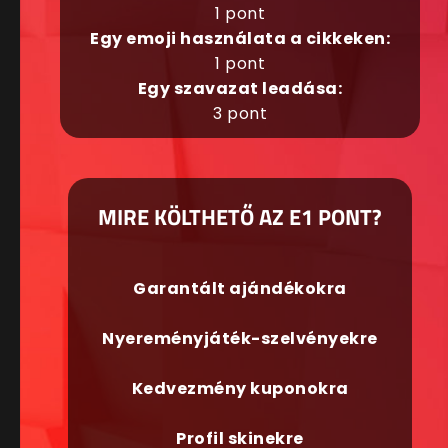
1 pont
Egy emoji használata a cikkeken:
1 pont
Egy szavazat leadása:
3 pont
MIRE KÖLTHETŐ AZ E1 PONT?
Garantált ajándékokra
Nyereményjáték-szelvényekre
Kedvezmény kuponokra
Profil skinekre