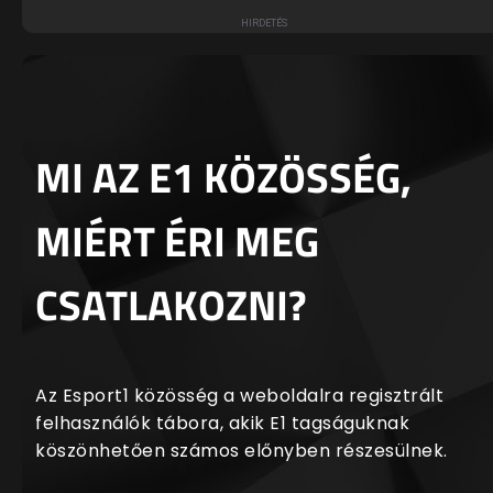
MI AZ E1 KÖZÖSSÉG,
MIÉRT ÉRI MEG
CSATLAKOZNI?
Az Esport1 közösség a weboldalra regisztrált
felhasználók tábora, akik E1 tagságuknak
köszönhetően számos előnyben részesülnek.