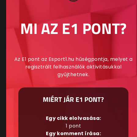
MI AZ E1 PONT?
Az E1 pont az Esport1.hu hűségpontja, melyet a
regisztrált felhasználók aktivitásukkal
gyűjthetnek.
MIÉRT JÁR E1 PONT?
Egy cikk elolvasása:
1 pont
Egy komment írása: