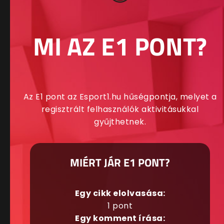
MI AZ E1 PONT?
Az E1 pont az Esport1.hu hűségpontja, melyet a
regisztrált felhasználók aktivitásukkal
gyűjthetnek.
MIÉRT JÁR E1 PONT?
Egy cikk elolvasása:
1 pont
Egy komment írása: