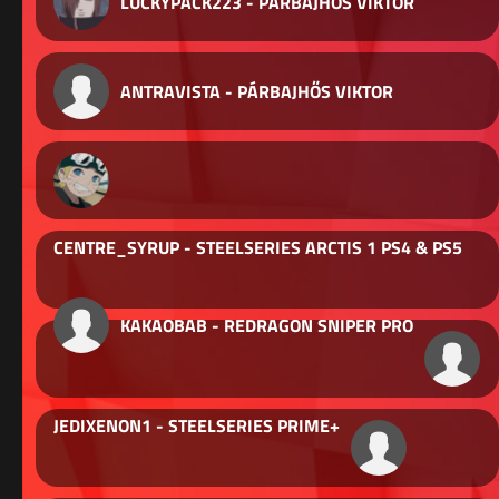
LUCKYPACK223 - PÁRBAJHŐS VIKTOR
ANTRAVISTA - PÁRBAJHŐS VIKTOR
CENTRE_SYRUP - STEELSERIES ARCTIS 1 PS4 & PS5
KAKAOBAB - REDRAGON SNIPER PRO
JEDIXENON1 - STEELSERIES PRIME+