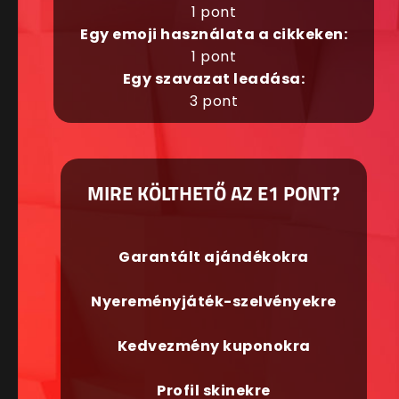
1 pont
Egy emoji használata a cikkeken:
1 pont
Egy szavazat leadása:
3 pont
MIRE KÖLTHETŐ AZ E1 PONT?
Garantált ajándékokra
Nyereményjáték-szelvényekre
Kedvezmény kuponokra
Profil skinekre