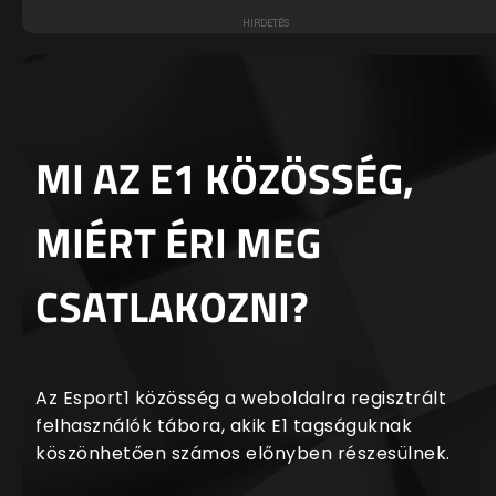
MI AZ E1 KÖZÖSSÉG,
MIÉRT ÉRI MEG
CSATLAKOZNI?
Az Esport1 közösség a weboldalra regisztrált
felhasználók tábora, akik E1 tagságuknak
köszönhetően számos előnyben részesülnek.