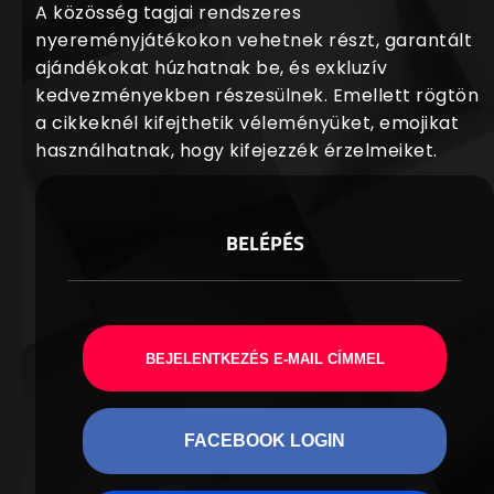
A közösség tagjai rendszeres
nyereményjátékokon vehetnek részt, garantált
ajándékokat húzhatnak be, és exkluzív
kedvezményekben részesülnek. Emellett rögtön
a cikkeknél kifejthetik véleményüket, emojikat
használhatnak, hogy kifejezzék érzelmeiket.
BELÉPÉS
BEJELENTKEZÉS E-MAIL CÍMMEL
FACEBOOK LOGIN