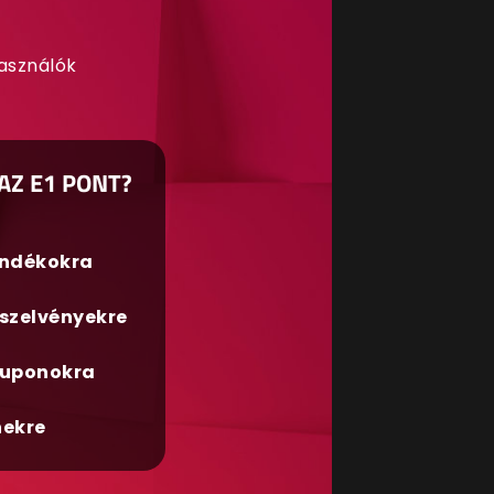
használók
AZ E1 PONT?
ándékokra
szelvényekre
uponokra
nekre