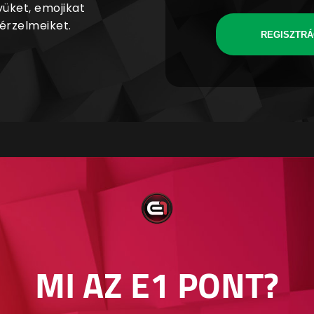
yüket, emojikat
 érzelmeiket.
REGISZTRÁ
MI AZ E1 PONT?