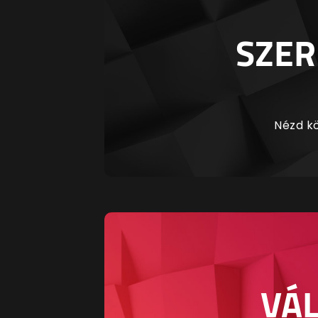
SZER
Nézd kö
VÁL