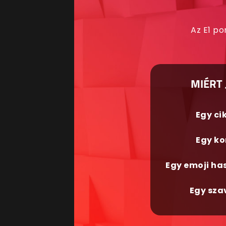
Az E1 po
MIÉRT 
Egy ci
Egy ko
Egy emoji ha
Egy sza