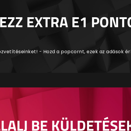
EZZ EXTRA E1 PONT
zvetítéseinket! - Hozd a popcornt, ezek az adások é
LALJ BE KÜLDETÉSE