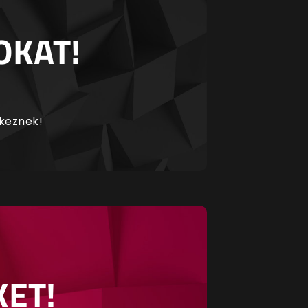
OKAT!
rkeznek!
KET!