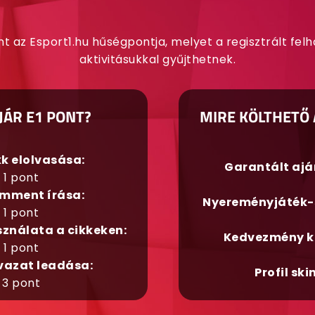
nt az Esport1.hu hűségpontja, melyet a regisztrált fel
aktivitásukkal gyűjthetnek.
JÁR E1 PONT?
MIRE KÖLTHETŐ 
kk elolvasása:
Garantált aj
1 pont
mment írása:
Nyereményjáték-
1 pont
sználata a cikkeken:
Kedvezmény k
1 pont
vazat leadása:
Profil ski
3 pont