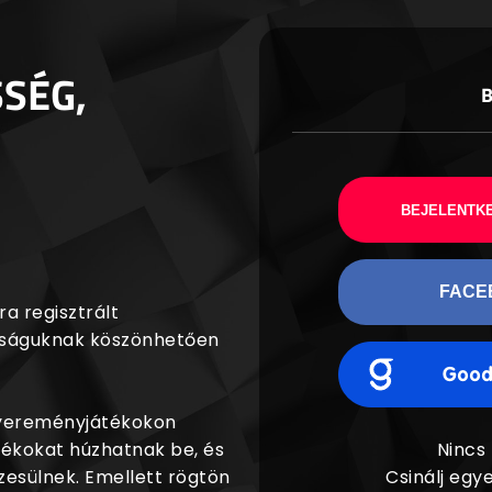
SSÉG,
BEJELENTKE
FACE
a regisztrált
agságuknak köszönhetően
nyereményjátékokon
dékokat húzhatnak be, és
Nincs
esülnek. Emellett rögtön
Csinálj egye