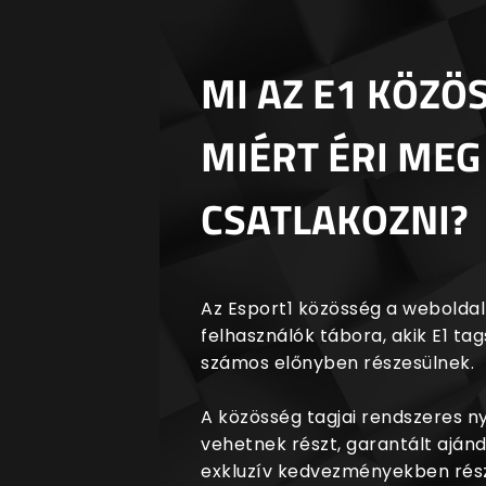
MI AZ E1 KÖZÖ
MIÉRT ÉRI MEG
CSATLAKOZNI?
Az Esport1 közösség a weboldalr
felhasználók tábora, akik E1 t
számos előnyben részesülnek.
A közösség tagjai rendszeres 
vehetnek részt, garantált aján
exkluzív kedvezményekben rész