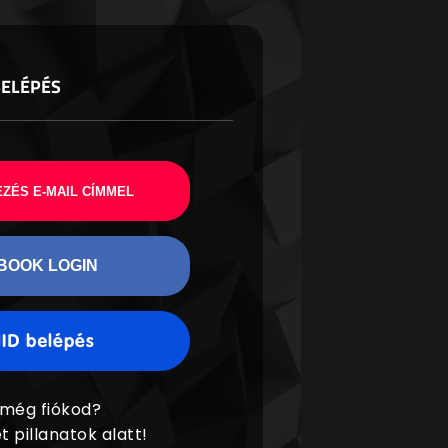
BELÉPÉS
ZÉS E-MAIL CÍMMEL
BOOK LOGIN
 még fiókod?
t pillanatok alatt!