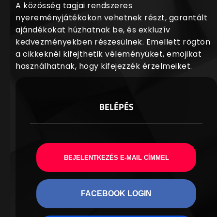
A közösség tagjai rendszeres
nyereményjátékokon vehetnek részt, garantált
ajándékokat húzhatnak be, és exkluzív
kedvezményekben részesülnek. Emellett rögtön
a cikkeknél kifejthetik véleményüket, emojikat
használhatnak, hogy kifejezzék érzelmeiket.
BELÉPÉS
BEJELENTKEZÉS E-MAIL CÍMMEL
FACEBOOK LOGIN