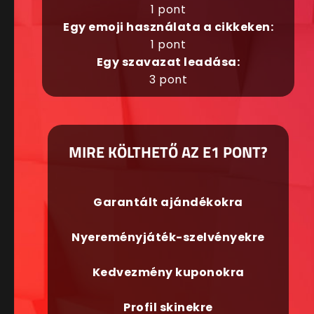
1 pont
Egy emoji használata a cikkeken:
1 pont
Egy szavazat leadása:
3 pont
MIRE KÖLTHETŐ AZ E1 PONT?
Garantált ajándékokra
Nyereményjáték-szelvényekre
Kedvezmény kuponokra
Profil skinekre