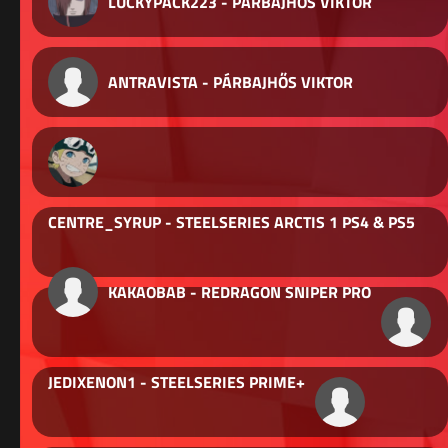
LUCKYPACK223 - PÁRBAJHŐS VIKTOR
ANTRAVISTA - PÁRBAJHŐS VIKTOR
CENTRE_SYRUP - STEELSERIES ARCTIS 1 PS4 & PS5
KAKAOBAB - REDRAGON SNIPER PRO
JEDIXENON1 - STEELSERIES PRIME+