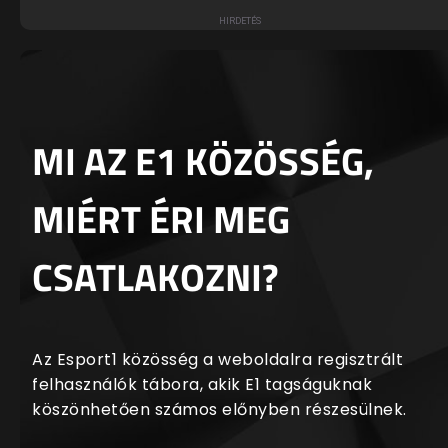
MI AZ E1 KÖZÖSSÉG,
MIÉRT ÉRI MEG
CSATLAKOZNI?
Az Esport1 közösség a weboldalra regisztrált
felhasználók tábora, akik E1 tagságuknak
köszönhetően számos előnyben részesülnek.