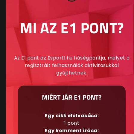
MI AZ E1 PONT?
Az E1 pont az Esport1.hu hűségpontja, melyet a
regisztrált felhasználók aktivitásukkal
gyűjthetnek.
MIÉRT JÁR E1 PONT?
Egy cikk elolvasása:
1 pont
Egy komment írása: