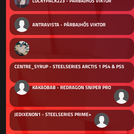
LUCKYPACK223 - PÁRBAJHŐS VIKTOR
ANTRAVISTA - PÁRBAJHŐS VIKTOR
CENTRE_SYRUP - STEELSERIES ARCTIS 1 PS4 & PS5
KAKAOBAB - REDRAGON SNIPER PRO
JEDIXENON1 - STEELSERIES PRIME+