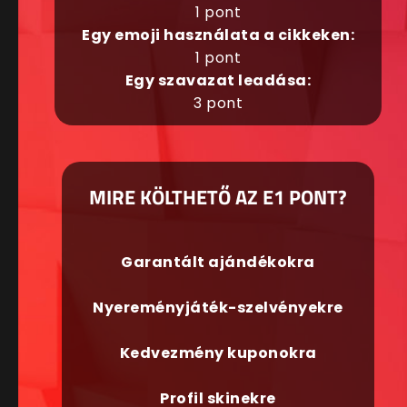
1 pont
Egy emoji használata a cikkeken:
1 pont
Egy szavazat leadása:
3 pont
MIRE KÖLTHETŐ AZ E1 PONT?
Garantált ajándékokra
Nyereményjáték-szelvényekre
Kedvezmény kuponokra
Profil skinekre