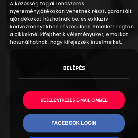
A közösség tagjai rendszeres
nyereményjátékokon vehetnek részt, garantált
ajándékokat húzhatnak be, és exkluzív
kedvezményekben részesülnek. Emellett rögtön
a cikkeknél kifejthetik véleményüket, emojikat
használhatnak, hogy kifejezzék érzelmeiket.
BELÉPÉS
BEJELENTKEZÉS E-MAIL CÍMMEL
FACEBOOK LOGIN