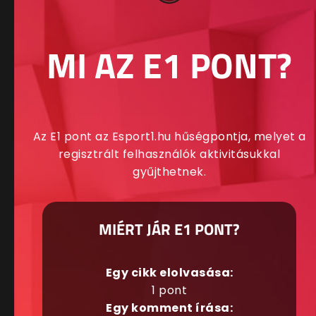
MI AZ E1 PONT?
Az E1 pont az Esport1.hu hűségpontja, melyet a
regisztrált felhasználók aktivitásukkal
gyűjthetnek.
MIÉRT JÁR E1 PONT?
Egy cikk elolvasása:
1 pont
Egy komment írása: