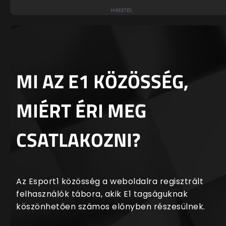
MI AZ E1 KÖZÖSSÉG,
MIÉRT ÉRI MEG
CSATLAKOZNI?
Az Esport1 közösség a weboldalra regisztrált
felhasználók tábora, akik E1 tagságuknak
köszönhetően számos előnyben részesülnek.