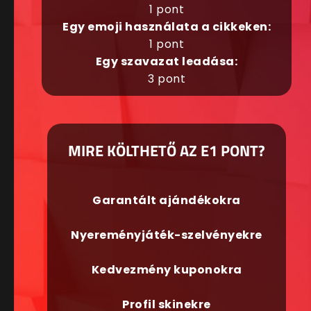
1 pont
Egy emoji használata a cikkeken:
1 pont
Egy szavazat leadása:
3 pont
MIRE KÖLTHETŐ AZ E1 PONT?
Garantált ajándékokra
Nyereményjáték-szelvényekre
Kedvezmény kuponokra
Profil skinekre