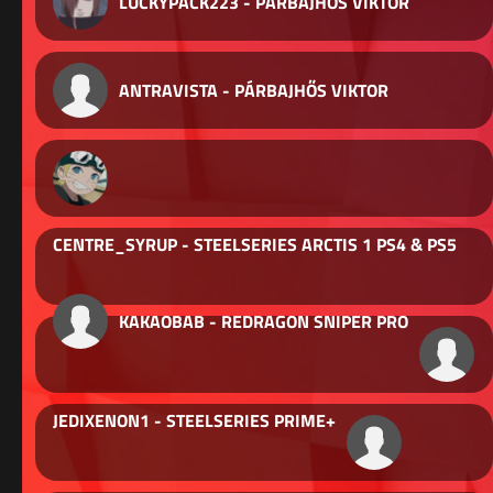
LUCKYPACK223 - PÁRBAJHŐS VIKTOR
ANTRAVISTA - PÁRBAJHŐS VIKTOR
CENTRE_SYRUP - STEELSERIES ARCTIS 1 PS4 & PS5
KAKAOBAB - REDRAGON SNIPER PRO
JEDIXENON1 - STEELSERIES PRIME+