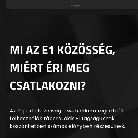
MI AZ E1 KÖZÖSSÉG,
MIÉRT ÉRI MEG
CSATLAKOZNI?
Az Esport1 közösség a weboldalra regisztrált
felhasználók tábora, akik E1 tagságuknak
köszönhetően számos előnyben részesülnek.