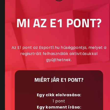
MI AZ E1 PONT?
Az E1 pont az Esport1.hu hűségpontja, melyet a
regisztrált felhasználók aktivitásukkal
gyűjthetnek.
MIÉRT JÁR E1 PONT?
Egy cikk elolvasása:
1 pont
Egy komment írása: