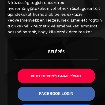
A közösség tagjai rendszeres
nyereményjátékokon vehetnek részt, garantált
ajándékokat húzhatnak be, és exkluzív
kedvezményekben részesülnek. Emellett rögtön
a cikkeknél kifejthetik véleményüket, emojikat
használhatnak, hogy kifejezzék érzelmeiket.
BELÉPÉS
BEJELENTKEZÉS E-MAIL CÍMMEL
FACEBOOK LOGIN