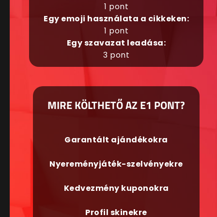
1 pont
Egy emoji használata a cikkeken:
1 pont
Egy szavazat leadása:
3 pont
MIRE KÖLTHETŐ AZ E1 PONT?
Garantált ajándékokra
Nyereményjáték-szelvényekre
Kedvezmény kuponokra
Profil skinekre