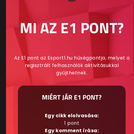
MI AZ E1 PONT?
Az E1 pont az Esport1.hu hűségpontja, melyet a
regisztrált felhasználók aktivitásukkal
gyűjthetnek.
MIÉRT JÁR E1 PONT?
Egy cikk elolvasása:
1 pont
Egy komment írása: