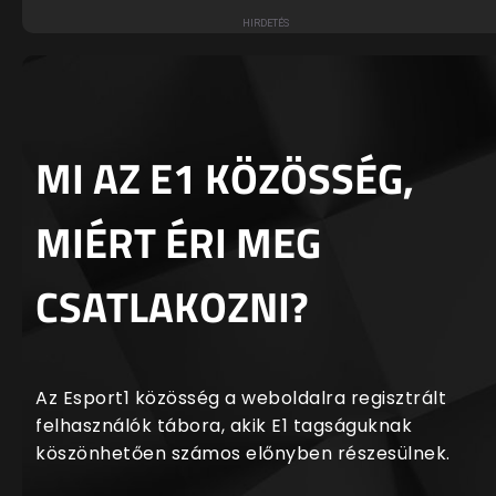
MI AZ E1 KÖZÖSSÉG,
MIÉRT ÉRI MEG
CSATLAKOZNI?
Az Esport1 közösség a weboldalra regisztrált
felhasználók tábora, akik E1 tagságuknak
köszönhetően számos előnyben részesülnek.