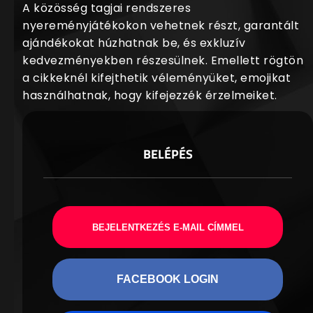
A közösség tagjai rendszeres
nyereményjátékokon vehetnek részt, garantált
ajándékokat húzhatnak be, és exkluzív
kedvezményekben részesülnek. Emellett rögtön
a cikkeknél kifejthetik véleményüket, emojikat
használhatnak, hogy kifejezzék érzelmeiket.
BELÉPÉS
BEJELENTKEZÉS E-MAIL CÍMMEL
FACEBOOK LOGIN