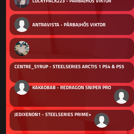
LUCKYPACK223 - PÁRBAJHŐS VIKTOR
ANTRAVISTA - PÁRBAJHŐS VIKTOR
CENTRE_SYRUP - STEELSERIES ARCTIS 1 PS4 & PS5
KAKAOBAB - REDRAGON SNIPER PRO
JEDIXENON1 - STEELSERIES PRIME+