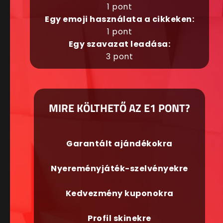
1 pont
Egy emoji használata a cikkeken:
1 pont
Egy szavazat leadása:
3 pont
MIRE KÖLTHETŐ AZ E1 PONT?
Garantált ajándékokra
Nyereményjáték-szelvényekre
Kedvezmény kuponokra
Profil skinekre