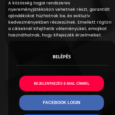
A közösség tagjai rendszeres
nyereményjátékokon vehetnek részt, garantált
ajándékokat húzhatnak be, és exkluzív
kedvezményekben részesülnek. Emellett rögtön
a cikkeknél kifejthetik véleményüket, emojikat
használhatnak, hogy kifejezzék érzelmeiket.
BELÉPÉS
BEJELENTKEZÉS E-MAIL CÍMMEL
FACEBOOK LOGIN