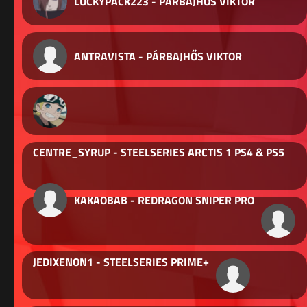
LUCKYPACK223 - PÁRBAJHŐS VIKTOR
ANTRAVISTA - PÁRBAJHŐS VIKTOR
CENTRE_SYRUP - STEELSERIES ARCTIS 1 PS4 & PS5
KAKAOBAB - REDRAGON SNIPER PRO
JEDIXENON1 - STEELSERIES PRIME+