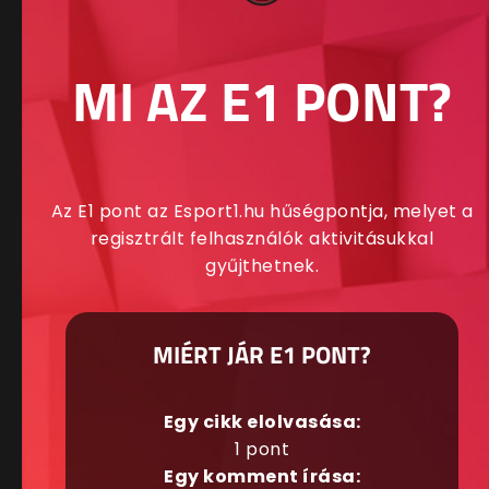
MI AZ E1 PONT?
Az E1 pont az Esport1.hu hűségpontja, melyet a
regisztrált felhasználók aktivitásukkal
gyűjthetnek.
MIÉRT JÁR E1 PONT?
Egy cikk elolvasása:
1 pont
Egy komment írása: