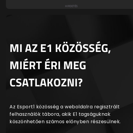
MI AZ E1 KÖZÖSSÉG,
MIÉRT ÉRI MEG
CSATLAKOZNI?
Az Esport1 közösség a weboldalra regisztrált
felhasználók tábora, akik E1 tagságuknak
köszönhetően számos előnyben részesülnek.