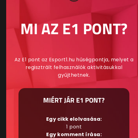
MI AZ E1 PONT?
Az E1 pont az Esport1.hu hűségpontja, melyet a
regisztrált felhasználók aktivitásukkal
gyűjthetnek.
MIÉRT JÁR E1 PONT?
Egy cikk elolvasása:
1 pont
Egy komment írása: