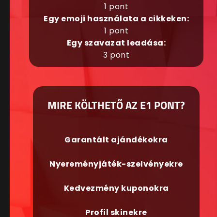
1 pont
Egy emoji használata a cikkeken:
1 pont
Egy szavazat leadása:
3 pont
MIRE KÖLTHETŐ AZ E1 PONT?
Garantált ajándékokra
Nyereményjáték-szelvényekre
Kedvezmény kuponokra
Profil skinekre