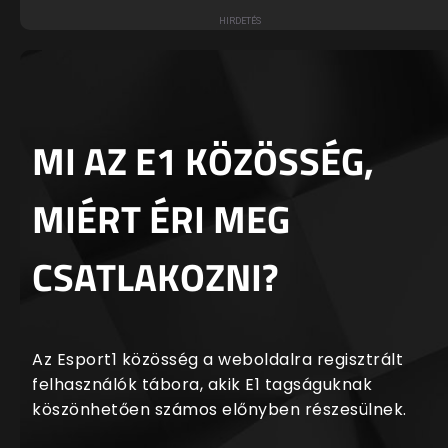
MI AZ E1 KÖZÖSSÉG,
MIÉRT ÉRI MEG
CSATLAKOZNI?
Az Esport1 közösség a weboldalra regisztrált
felhasználók tábora, akik E1 tagságuknak
köszönhetően számos előnyben részesülnek.