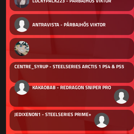
LUCKYPACK223 - PÁRBAJHŐS VIKTOR
ANTRAVISTA - PÁRBAJHŐS VIKTOR
CENTRE_SYRUP - STEELSERIES ARCTIS 1 PS4 & PS5
KAKAOBAB - REDRAGON SNIPER PRO
JEDIXENON1 - STEELSERIES PRIME+