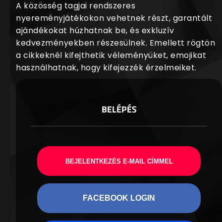
A közösség tagjai rendszeres
nyereményjátékokon vehetnek részt, garantált
ajándékokat húzhatnak be, és exkluzív
kedvezményekben részesülnek. Emellett rögtön
a cikkeknél kifejthetik véleményüket, emojikat
használhatnak, hogy kifejezzék érzelmeiket.
BELÉPÉS
BEJELENTKEZÉS E-MAIL CÍMMEL
FACEBOOK LOGIN