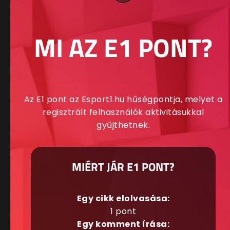
MI AZ E1 PONT?
Az E1 pont az Esport1.hu hűségpontja, melyet a
regisztrált felhasználók aktivitásukkal
gyűjthetnek.
MIÉRT JÁR E1 PONT?
Egy cikk elolvasása:
1 pont
Egy komment írása: