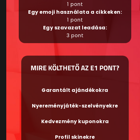
1 pont
Egy emoji használata a cikkeken:
1 pont
Egy szavazat leadása:
3 pont
MIRE KÖLTHETŐ AZ E1 PONT?
Garantált ajándékokra
Nyereményjáték-szelvényekre
Kedvezmény kuponokra
Profil skinekre