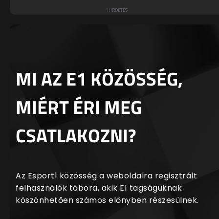
MI AZ E1 KÖZÖSSÉG,
MIÉRT ÉRI MEG
CSATLAKOZNI?
Az Esport1 közösség a weboldalra regisztrált
felhasználók tábora, akik E1 tagságuknak
köszönhetően számos előnyben részesülnek.