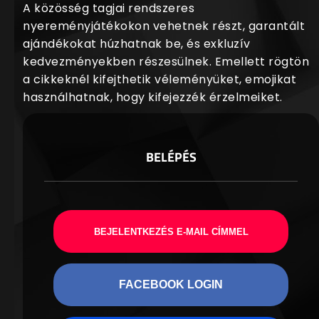
A közösség tagjai rendszeres
nyereményjátékokon vehetnek részt, garantált
ajándékokat húzhatnak be, és exkluzív
kedvezményekben részesülnek. Emellett rögtön
a cikkeknél kifejthetik véleményüket, emojikat
használhatnak, hogy kifejezzék érzelmeiket.
BELÉPÉS
BEJELENTKEZÉS E-MAIL CÍMMEL
FACEBOOK LOGIN