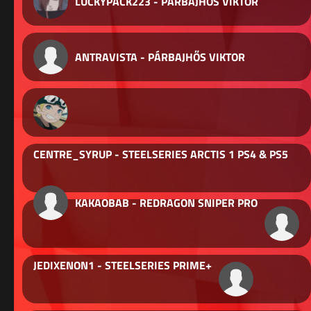
LUCKYPACK223 - PÁRBAJHŐS VIKTOR
ANTRAVISTA - PÁRBAJHŐS VIKTOR
CENTRE_SYRUP - STEELSERIES ARCTIS 1 PS4 & PS5
KAKAOBAB - REDRAGON SNIPER PRO
JEDIXENON1 - STEELSERIES PRIME+