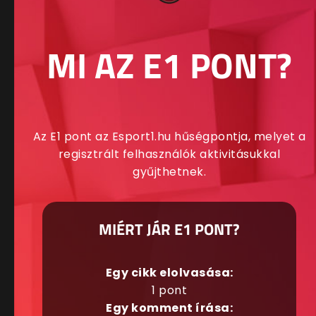
MI AZ E1 PONT?
Az E1 pont az Esport1.hu hűségpontja, melyet a
regisztrált felhasználók aktivitásukkal
gyűjthetnek.
MIÉRT JÁR E1 PONT?
Egy cikk elolvasása:
1 pont
Egy komment írása: