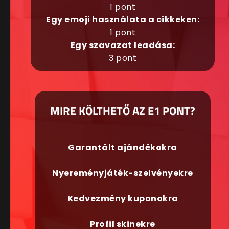
1 pont
Egy emoji használata a cikkeken:
1 pont
Egy szavazat leadása:
3 pont
MIRE KÖLTHETŐ AZ E1 PONT?
Garantált ajándékokra
Nyereményjáték-szelvényekre
Kedvezmény kuponokra
Profil skinekre