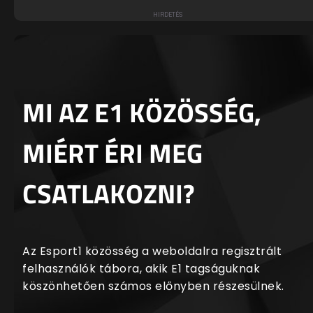
MI AZ E1 KÖZÖSSÉG,
MIÉRT ÉRI MEG
CSATLAKOZNI?
Az Esport1 közösség a weboldalra regisztrált
felhasználók tábora, akik E1 tagságuknak
köszönhetően számos előnyben részesülnek.