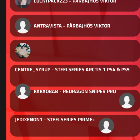
LUCKYPACK223 - PÁRBAJHŐS VIKTOR
ANTRAVISTA - PÁRBAJHŐS VIKTOR
CENTRE_SYRUP - STEELSERIES ARCTIS 1 PS4 & PS5
KAKAOBAB - REDRAGON SNIPER PRO
JEDIXENON1 - STEELSERIES PRIME+