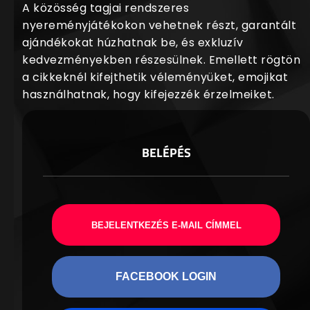
A közösség tagjai rendszeres
nyereményjátékokon vehetnek részt, garantált
ajándékokat húzhatnak be, és exkluzív
kedvezményekben részesülnek. Emellett rögtön
a cikkeknél kifejthetik véleményüket, emojikat
használhatnak, hogy kifejezzék érzelmeiket.
BELÉPÉS
BEJELENTKEZÉS E-MAIL CÍMMEL
FACEBOOK LOGIN