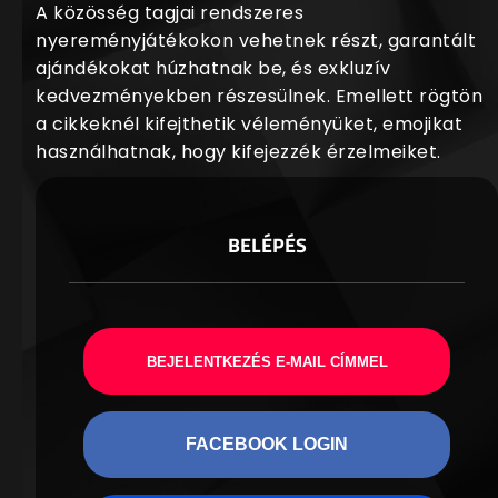
A közösség tagjai rendszeres
nyereményjátékokon vehetnek részt, garantált
ajándékokat húzhatnak be, és exkluzív
kedvezményekben részesülnek. Emellett rögtön
a cikkeknél kifejthetik véleményüket, emojikat
használhatnak, hogy kifejezzék érzelmeiket.
BELÉPÉS
BEJELENTKEZÉS E-MAIL CÍMMEL
FACEBOOK LOGIN