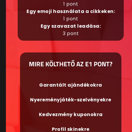
1 pont
Egy emoji használata a cikkeken:
1 pont
Egy szavazat leadása:
3 pont
MIRE KÖLTHETŐ AZ E1 PONT?
Garantált ajándékokra
Nyereményjáték-szelvényekre
Kedvezmény kuponokra
Profil skinekre