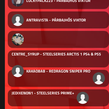
LUCKYPACK223 - PÁRBAJHŐS VIKTOR
ANTRAVISTA - PÁRBAJHŐS VIKTOR
CENTRE_SYRUP - STEELSERIES ARCTIS 1 PS4 & PS5
KAKAOBAB - REDRAGON SNIPER PRO
JEDIXENON1 - STEELSERIES PRIME+