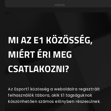
MI AZ E1 KÖZÖSSÉG,
MIÉRT ÉRI MEG
CSATLAKOZNI?
Az Esport1 közösség a weboldalra regisztrált
felhasználók tábora, akik E1 tagságuknak
köszönhetően számos előnyben részesülnek.