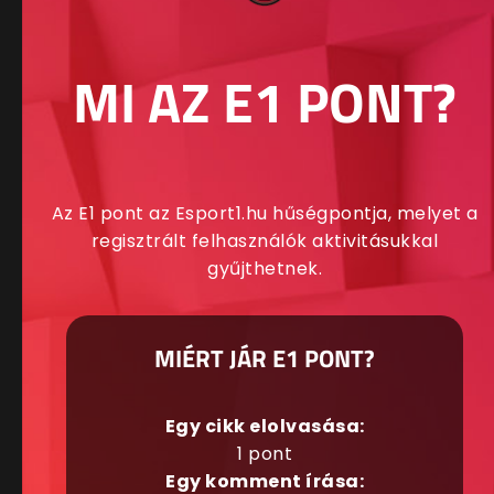
MI AZ E1 PONT?
Az E1 pont az Esport1.hu hűségpontja, melyet a
regisztrált felhasználók aktivitásukkal
gyűjthetnek.
MIÉRT JÁR E1 PONT?
Egy cikk elolvasása:
1 pont
Egy komment írása: