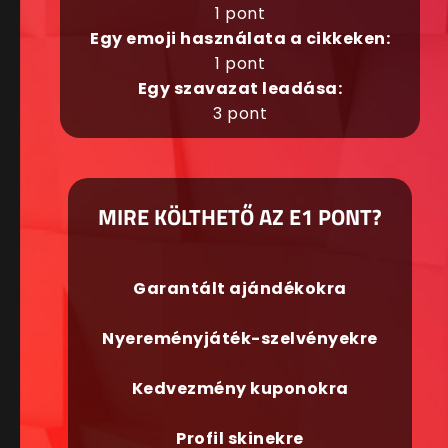
1 pont
Egy emoji használata a cikkeken:
1 pont
Egy szavazat leadása:
3 pont
MIRE KÖLTHETŐ AZ E1 PONT?
Garantált ajándékokra
Nyereményjáték-szelvényekre
Kedvezmény kuponokra
Profil skinekre