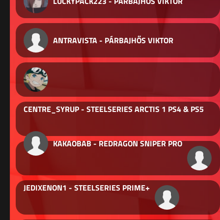
LUCKYPACK223 - PÁRBAJHŐS VIKTOR
ANTRAVISTA - PÁRBAJHŐS VIKTOR
CENTRE_SYRUP - STEELSERIES ARCTIS 1 PS4 & PS5
KAKAOBAB - REDRAGON SNIPER PRO
JEDIXENON1 - STEELSERIES PRIME+