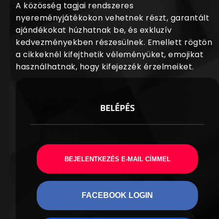
A közösség tagjai rendszeres
nyereményjátékokon vehetnek részt, garantált
ajándékokat húzhatnak be, és exkluzív
kedvezményekben részesülnek. Emellett rögtön
a cikkeknél kifejthetik véleményüket, emojikat
használhatnak, hogy kifejezzék érzelmeiket.
BELÉPÉS
BEJELENTKEZÉS E-MAIL CÍMMEL
FACEBOOK LOGIN