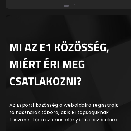
MI AZ E1 KÖZÖSSÉG,
MIÉRT ÉRI MEG
CSATLAKOZNI?
Az Esport1 közösség a weboldalra regisztrált
felhasználók tábora, akik E1 tagságuknak
köszönhetően számos előnyben részesülnek.