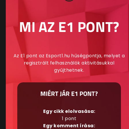
MI AZ E1 PONT?
Az E1 pont az Esport1.hu hűségpontja, melyet a
regisztrált felhasználók aktivitásukkal
gyűjthetnek.
MIÉRT JÁR E1 PONT?
Egy cikk elolvasása:
1 pont
Egy komment írása: