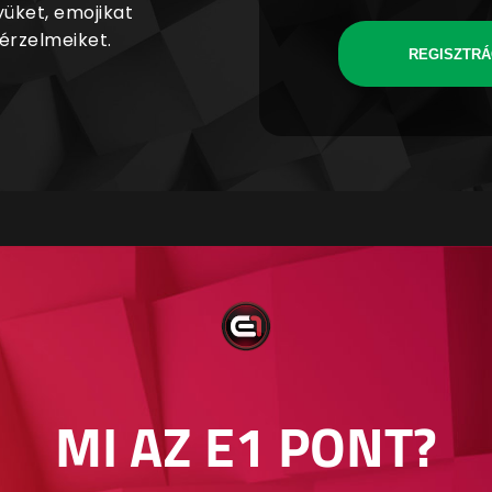
yüket, emojikat
 érzelmeiket.
REGISZTRÁ
MI AZ E1 PONT?