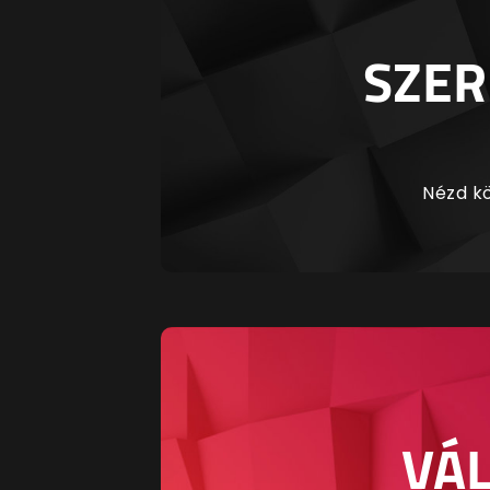
SZER
Nézd kö
VÁL