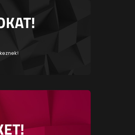
OKAT!
rkeznek!
KET!