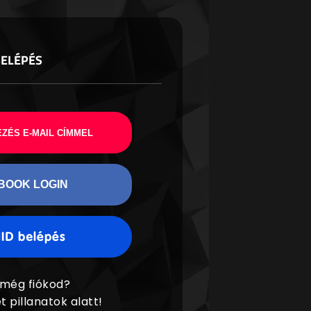
BELÉPÉS
ZÉS E-MAIL CÍMMEL
BOOK LOGIN
 még fiókod?
t pillanatok alatt!