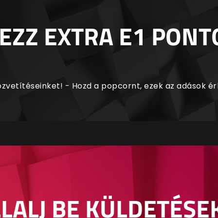
EZZ EXTRA E1 PONT
zvetítéseinket! - Hozd a popcornt, ezek az adások é
LALJ BE KÜLDETÉSE