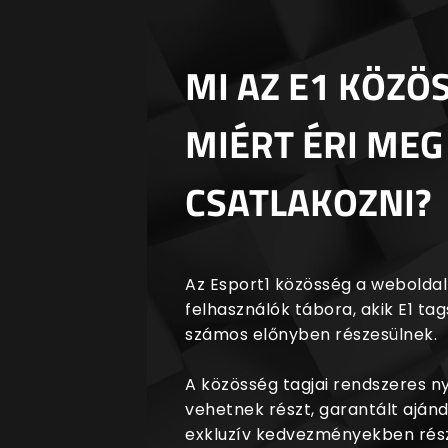
MI AZ E1 KÖZÖ
MIÉRT ÉRI MEG
CSATLAKOZNI?
Az Esport1 közösség a weboldalr
felhasználók tábora, akik E1 t
számos előnyben részesülnek.
A közösség tagjai rendszeres 
vehetnek részt, garantált aján
exkluzív kedvezményekben rész