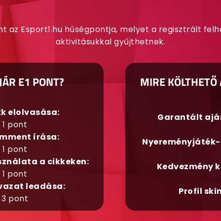
nt az Esport1.hu hűségpontja, melyet a regisztrált fel
aktivitásukkal gyűjthetnek.
JÁR E1 PONT?
MIRE KÖLTHETŐ 
kk elolvasása:
Garantált aj
1 pont
mment írása:
Nyereményjáték-
1 pont
sználata a cikkeken:
Kedvezmény k
1 pont
vazat leadása:
Profil ski
3 pont