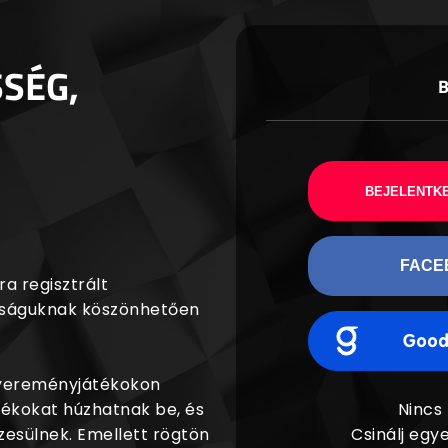
SSÉG,
BEJELENTKE
FACE
a regisztrált
agságuknak köszönhetően
nyereményjátékokon
dékokat húzhatnak be, és
Nincs
esülnek. Emellett rögtön
Csinálj egye