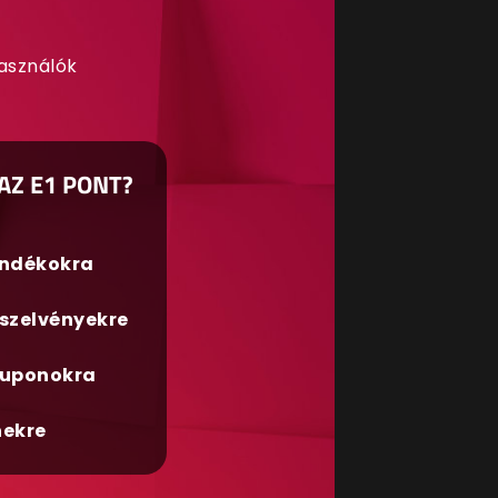
használók
AZ E1 PONT?
ándékokra
szelvényekre
uponokra
nekre