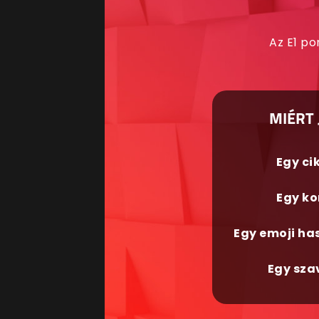
Az E1 po
MIÉRT 
Egy ci
Egy ko
Egy emoji ha
Egy sza