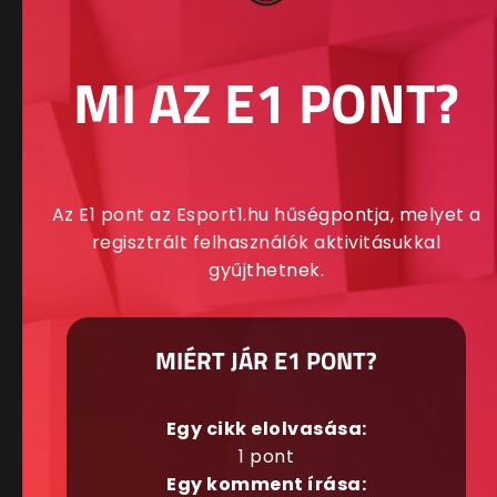
MI AZ E1 PONT?
Az E1 pont az Esport1.hu hűségpontja, melyet a
regisztrált felhasználók aktivitásukkal
gyűjthetnek.
MIÉRT JÁR E1 PONT?
Egy cikk elolvasása:
1 pont
Egy komment írása: