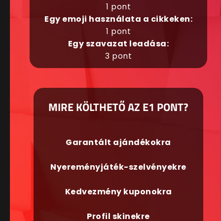
1 pont
Egy emoji használata a cikkeken:
1 pont
Egy szavazat leadása:
3 pont
MIRE KÖLTHETŐ AZ E1 PONT?
Garantált ajándékokra
Nyereményjáték-szelvényekre
Kedvezmény kuponokra
Profil skinekre