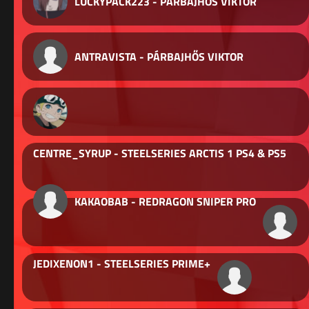
LUCKYPACK223 - PÁRBAJHŐS VIKTOR
ANTRAVISTA - PÁRBAJHŐS VIKTOR
CENTRE_SYRUP - STEELSERIES ARCTIS 1 PS4 & PS5
KAKAOBAB - REDRAGON SNIPER PRO
JEDIXENON1 - STEELSERIES PRIME+