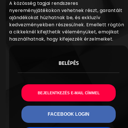
A közösség tagjai rendszeres
nyereményjátékokon vehetnek részt, garantált
ajándékokat húzhatnak be, és exkluzív
kedvezményekben részesülnek. Emellett rögtön
a cikkeknél kifejthetik véleményüket, emojikat
használhatnak, hogy kifejezzék érzelmeiket.
BELÉPÉS
BEJELENTKEZÉS E-MAIL CÍMMEL
FACEBOOK LOGIN