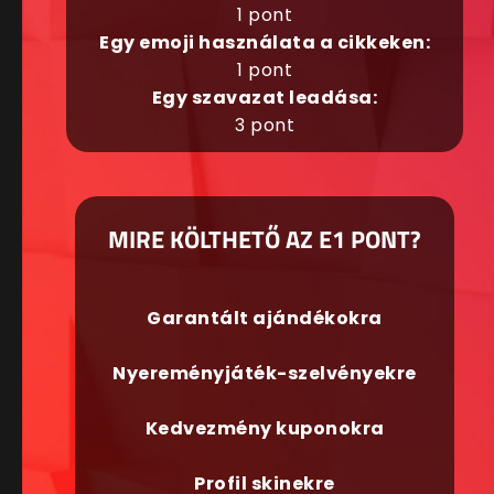
1 pont
Egy emoji használata a cikkeken:
1 pont
Egy szavazat leadása:
3 pont
MIRE KÖLTHETŐ AZ E1 PONT?
Garantált ajándékokra
Nyereményjáték-szelvényekre
Kedvezmény kuponokra
Profil skinekre