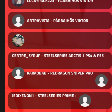
LUCKYPACK223 - PÁRBAJHŐS VIKTOR
ANTRAVISTA - PÁRBAJHŐS VIKTOR
CENTRE_SYRUP - STEELSERIES ARCTIS 1 PS4 & PS5
KAKAOBAB - REDRAGON SNIPER PRO
JEDIXENON1 - STEELSERIES PRIME+