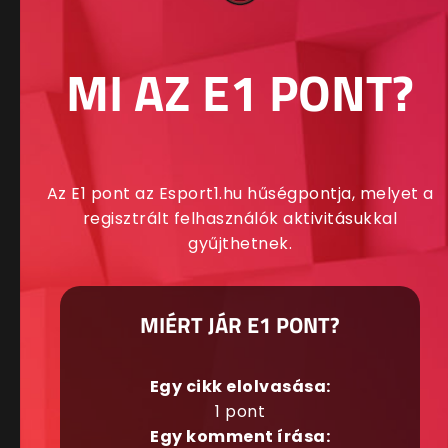
MI AZ E1 PONT?
Az E1 pont az Esport1.hu hűségpontja, melyet a
regisztrált felhasználók aktivitásukkal
gyűjthetnek.
MIÉRT JÁR E1 PONT?
Egy cikk elolvasása:
1 pont
Egy komment írása: