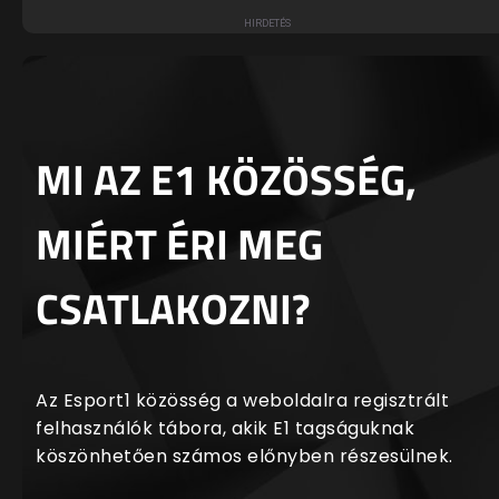
MI AZ E1 KÖZÖSSÉG,
MIÉRT ÉRI MEG
CSATLAKOZNI?
Az Esport1 közösség a weboldalra regisztrált
felhasználók tábora, akik E1 tagságuknak
köszönhetően számos előnyben részesülnek.