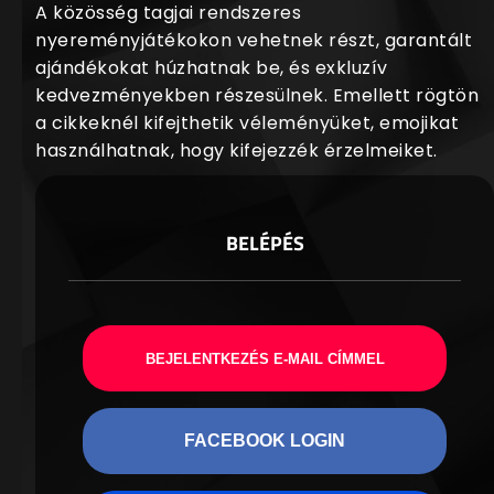
A közösség tagjai rendszeres
nyereményjátékokon vehetnek részt, garantált
ajándékokat húzhatnak be, és exkluzív
kedvezményekben részesülnek. Emellett rögtön
a cikkeknél kifejthetik véleményüket, emojikat
használhatnak, hogy kifejezzék érzelmeiket.
BELÉPÉS
BEJELENTKEZÉS E-MAIL CÍMMEL
FACEBOOK LOGIN