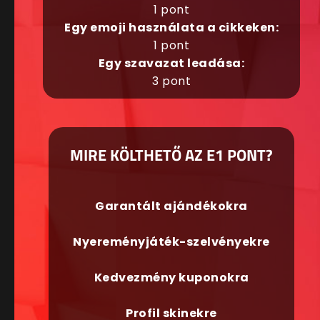
1 pont
Egy emoji használata a cikkeken:
1 pont
Egy szavazat leadása:
3 pont
MIRE KÖLTHETŐ AZ E1 PONT?
Garantált ajándékokra
Nyereményjáték-szelvényekre
Kedvezmény kuponokra
Profil skinekre