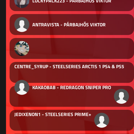
LUCKYPACK223 - PÁRBAJHŐS VIKTOR
ANTRAVISTA - PÁRBAJHŐS VIKTOR
CENTRE_SYRUP - STEELSERIES ARCTIS 1 PS4 & PS5
KAKAOBAB - REDRAGON SNIPER PRO
JEDIXENON1 - STEELSERIES PRIME+