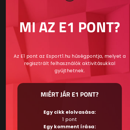
MI AZ E1 PONT?
Az E1 pont az Esport1.hu hűségpontja, melyet a
regisztrált felhasználók aktivitásukkal
gyűjthetnek.
MIÉRT JÁR E1 PONT?
Egy cikk elolvasása:
1 pont
Egy komment írása: