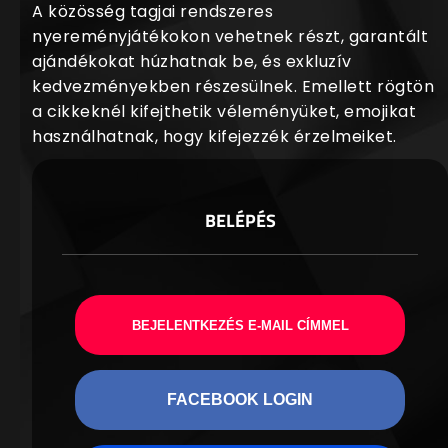
A közösség tagjai rendszeres
nyereményjátékokon vehetnek részt, garantált
ajándékokat húzhatnak be, és exkluzív
kedvezményekben részesülnek. Emellett rögtön
a cikkeknél kifejthetik véleményüket, emojikat
használhatnak, hogy kifejezzék érzelmeiket.
BELÉPÉS
BEJELENTKEZÉS E-MAIL CÍMMEL
FACEBOOK LOGIN