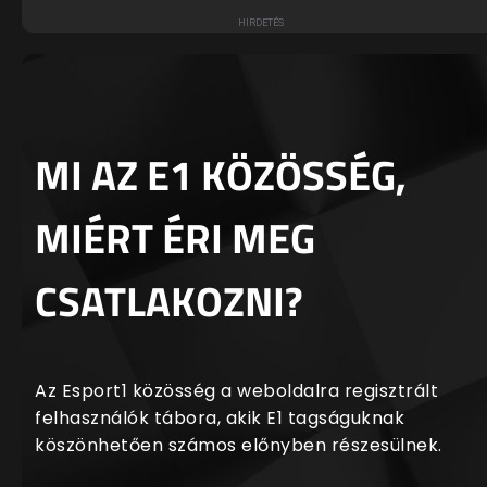
MI AZ E1 KÖZÖSSÉG,
MIÉRT ÉRI MEG
CSATLAKOZNI?
Az Esport1 közösség a weboldalra regisztrált
felhasználók tábora, akik E1 tagságuknak
köszönhetően számos előnyben részesülnek.