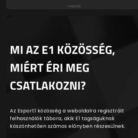
MI AZ E1 KÖZÖSSÉG,
MIÉRT ÉRI MEG
CSATLAKOZNI?
Az Esport1 közösség a weboldalra regisztrált
felhasználók tábora, akik E1 tagságuknak
köszönhetően számos előnyben részesülnek.