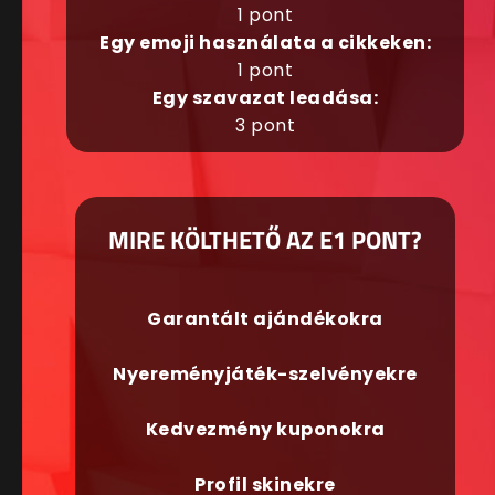
1 pont
Egy emoji használata a cikkeken:
1 pont
Egy szavazat leadása:
3 pont
MIRE KÖLTHETŐ AZ E1 PONT?
Garantált ajándékokra
Nyereményjáték-szelvényekre
Kedvezmény kuponokra
Profil skinekre