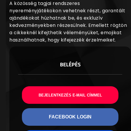
A közösség tagjai rendszeres
nyereményjátékokon vehetnek részt, garantált
ajándékokat húzhatnak be, és exkluzív
kedvezményekben részesülnek. Emellett rögtön
a cikkeknél kifejthetik véleményüket, emojikat
használhatnak, hogy kifejezzék érzelmeiket.
BELÉPÉS
BEJELENTKEZÉS E-MAIL CÍMMEL
FACEBOOK LOGIN