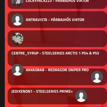
LUCKYPACK223 - PÁRBAJHŐS VIKTOR
ANTRAVISTA - PÁRBAJHŐS VIKTOR
CENTRE_SYRUP - STEELSERIES ARCTIS 1 PS4 & PS5
KAKAOBAB - REDRAGON SNIPER PRO
JEDIXENON1 - STEELSERIES PRIME+