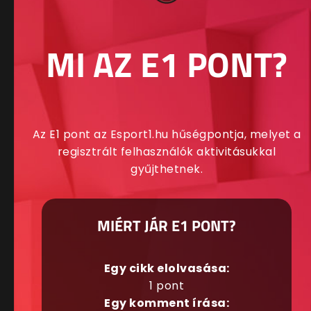
MI AZ E1 PONT?
Az E1 pont az Esport1.hu hűségpontja, melyet a
regisztrált felhasználók aktivitásukkal
gyűjthetnek.
MIÉRT JÁR E1 PONT?
Egy cikk elolvasása:
1 pont
Egy komment írása: