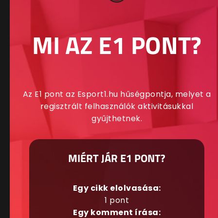
MI AZ E1 PONT?
Az E1 pont az Esport1.hu hűségpontja, melyet a
regisztrált felhasználók aktivitásukkal
gyűjthetnek.
MIÉRT JÁR E1 PONT?
Egy cikk elolvasása:
1 pont
Egy komment írása: