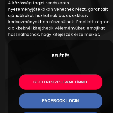
A közösség tagjai rendszeres
nyereményjátékokon vehetnek részt, garantált
ajándékokat húzhatnak be, és exkluzív
kedvezményekben részesülnek. Emellett rögtön
a cikkeknél kifejthetik véleményüket, emojikat
használhatnak, hogy kifejezzék érzelmeiket.
BELÉPÉS
BEJELENTKEZÉS E-MAIL CÍMMEL
FACEBOOK LOGIN