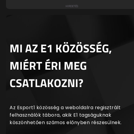
MI AZ E1 KÖZÖSSÉG,
MIÉRT ÉRI MEG
CSATLAKOZNI?
Az Esport1 közösség a weboldalra regisztrált
felhasználók tábora, akik E1 tagságuknak
köszönhetően számos előnyben részesülnek.