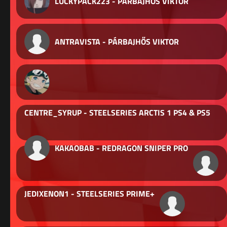
LUCKYPACK223 - PÁRBAJHŐS VIKTOR
ANTRAVISTA - PÁRBAJHŐS VIKTOR
CENTRE_SYRUP - STEELSERIES ARCTIS 1 PS4 & PS5
KAKAOBAB - REDRAGON SNIPER PRO
JEDIXENON1 - STEELSERIES PRIME+