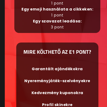
1 pont
Egy emoji használata a cikkeken:
1 pont
Egy szavazat leadása:
3 pont
MIRE KÖLTHETŐ AZ E1 PONT?
Garantált ajándékokra
Nyereményjáték-szelvényekre
Kedvezmény kuponokra
Profil skinekre