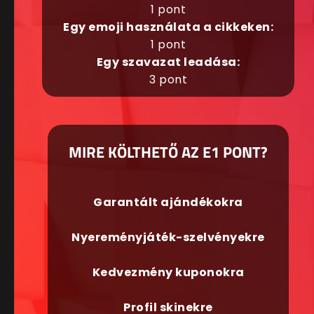
1 pont
Egy emoji használata a cikkeken:
1 pont
Egy szavazat leadása:
3 pont
MIRE KÖLTHETŐ AZ E1 PONT?
Garantált ajándékokra
Nyereményjáték-szelvényekre
Kedvezmény kuponokra
Profil skinekre