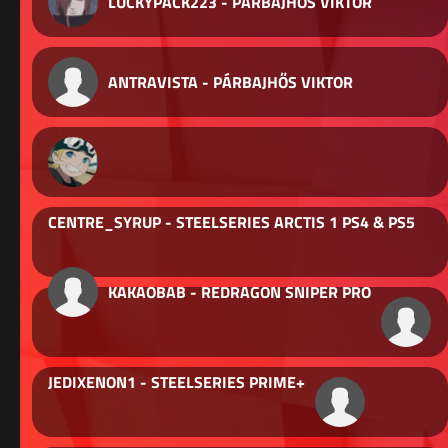
LUCKYPACK223 - PÁRBAJHŐS VIKTOR
ANTRAVISTA - PÁRBAJHŐS VIKTOR
CENTRE_SYRUP - STEELSERIES ARCTIS 1 PS4 & PS5
KAKAOBAB - REDRAGON SNIPER PRO
JEDIXENON1 - STEELSERIES PRIME+