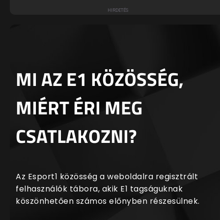
MI AZ E1 KÖZÖSSÉG,
MIÉRT ÉRI MEG
CSATLAKOZNI?
Az Esport1 közösség a weboldalra regisztrált
felhasználók tábora, akik E1 tagságuknak
köszönhetően számos előnyben részesülnek.