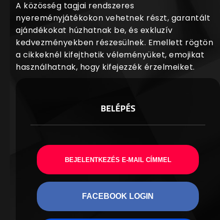
A közösség tagjai rendszeres
nyereményjátékokon vehetnek részt, garantált
ajándékokat húzhatnak be, és exkluzív
kedvezményekben részesülnek. Emellett rögtön
a cikkeknél kifejthetik véleményüket, emojikat
használhatnak, hogy kifejezzék érzelmeiket.
BELÉPÉS
BEJELENTKEZÉS E-MAIL CÍMMEL
FACEBOOK LOGIN