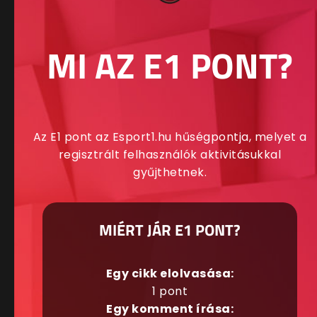
MI AZ E1 PONT?
Az E1 pont az Esport1.hu hűségpontja, melyet a
regisztrált felhasználók aktivitásukkal
gyűjthetnek.
MIÉRT JÁR E1 PONT?
Egy cikk elolvasása:
1 pont
Egy komment írása: