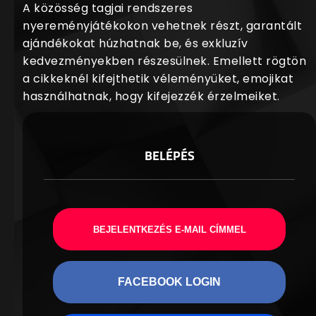
A közösség tagjai rendszeres
nyereményjátékokon vehetnek részt, garantált
ajándékokat húzhatnak be, és exkluzív
kedvezményekben részesülnek. Emellett rögtön
a cikkeknél kifejthetik véleményüket, emojikat
használhatnak, hogy kifejezzék érzelmeiket.
BELÉPÉS
BEJELENTKEZÉS E-MAIL CÍMMEL
FACEBOOK LOGIN