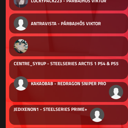
LUCKYPACK223 - PÁRBAJHŐS VIKTOR
ANTRAVISTA - PÁRBAJHŐS VIKTOR
CENTRE_SYRUP - STEELSERIES ARCTIS 1 PS4 & PS5
KAKAOBAB - REDRAGON SNIPER PRO
JEDIXENON1 - STEELSERIES PRIME+