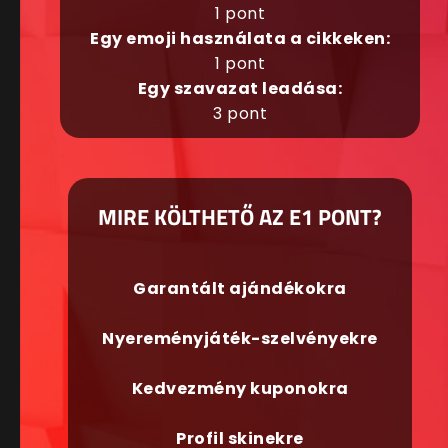
1 pont
Egy emoji használata a cikkeken:
1 pont
Egy szavazat leadása:
3 pont
MIRE KÖLTHETŐ AZ E1 PONT?
Garantált ajándékokra
Nyereményjáték-szelvényekre
Kedvezmény kuponokra
Profil skinekre