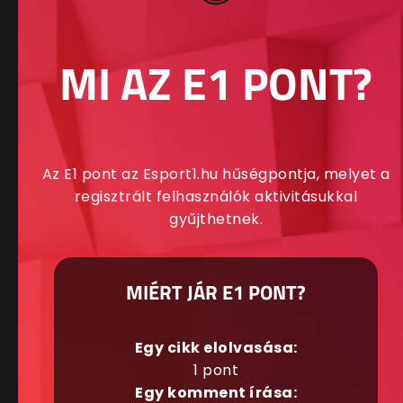
MI AZ E1 PONT?
Az E1 pont az Esport1.hu hűségpontja, melyet a
regisztrált felhasználók aktivitásukkal
gyűjthetnek.
MIÉRT JÁR E1 PONT?
Egy cikk elolvasása:
1 pont
Egy komment írása: