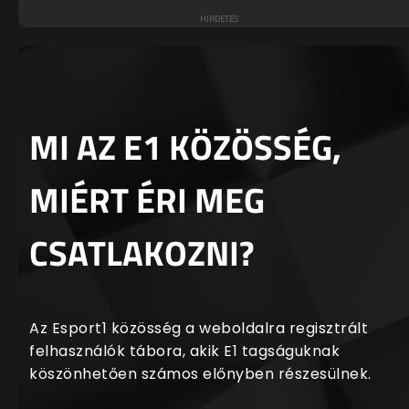
MI AZ E1 KÖZÖSSÉG,
MIÉRT ÉRI MEG
CSATLAKOZNI?
Az Esport1 közösség a weboldalra regisztrált
felhasználók tábora, akik E1 tagságuknak
köszönhetően számos előnyben részesülnek.