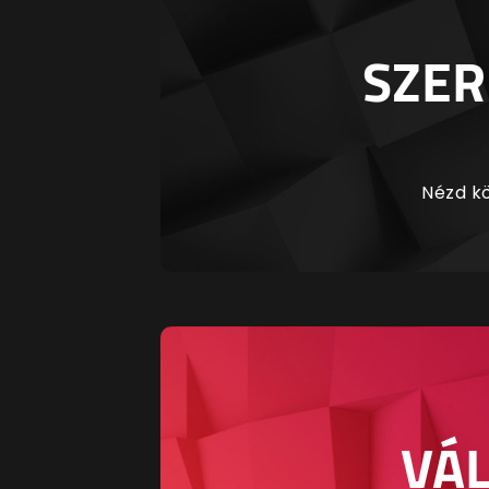
SZER
Nézd kö
VÁL