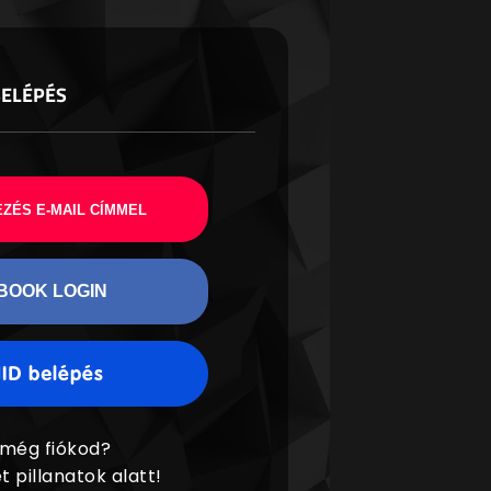
BELÉPÉS
ZÉS E-MAIL CÍMMEL
BOOK LOGIN
 még fiókod?
t pillanatok alatt!