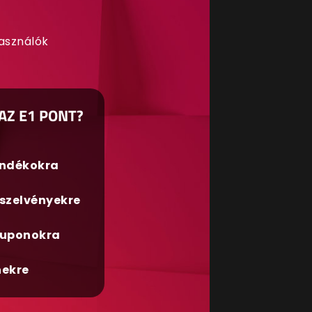
használók
AZ E1 PONT?
ándékokra
szelvényekre
uponokra
nekre