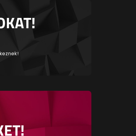
OKAT!
rkeznek!
KET!