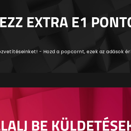
EZZ EXTRA E1 PONT
zvetítéseinket! - Hozd a popcornt, ezek az adások é
LALJ BE KÜLDETÉSE