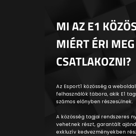
MI AZ E1 KÖZÖ
MIÉRT ÉRI MEG
CSATLAKOZNI?
Az Esport1 közösség a weboldalr
felhasználók tábora, akik E1 t
számos előnyben részesülnek.
A közösség tagjai rendszeres 
vehetnek részt, garantált aján
exkluzív kedvezményekben rész