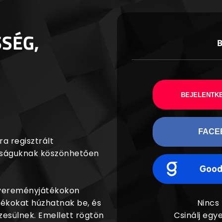
SSÉG,
BEJELENTKE
FACE
a regisztrált
agságuknak köszönhetően
nyereményjátékokon
dékokat húzhatnak be, és
Nincs
esülnek. Emellett rögtön
Csinálj egye