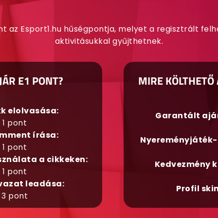
nt az Esport1.hu hűségpontja, melyet a regisztrált fel
aktivitásukkal gyűjthetnek.
JÁR E1 PONT?
MIRE KÖLTHETŐ 
kk elolvasása:
Garantált aj
1 pont
mment írása:
Nyereményjáték-
1 pont
sználata a cikkeken:
Kedvezmény k
1 pont
vazat leadása:
Profil ski
3 pont