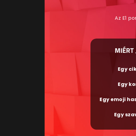
Az E1 po
MIÉRT 
Egy ci
Egy ko
Egy emoji ha
Egy sza