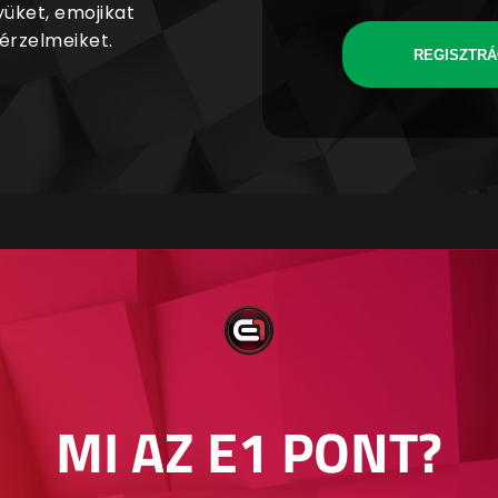
yüket, emojikat
 érzelmeiket.
REGISZTRÁ
MI AZ E1 PONT?