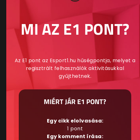
MI AZ E1 PONT?
Az E1 pont az Esport1.hu hűségpontja, melyet a
regisztrált felhasználók aktivitásukkal
gyűjthetnek.
MIÉRT JÁR E1 PONT?
Egy cikk elolvasása:
1 pont
Egy komment írása: