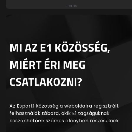
MI AZ E1 KÖZÖSSÉG,
MIÉRT ÉRI MEG
CSATLAKOZNI?
Az Esport1 közösség a weboldalra regisztrált
felhasználók tábora, akik E1 tagságuknak
köszönhetően számos előnyben részesülnek.