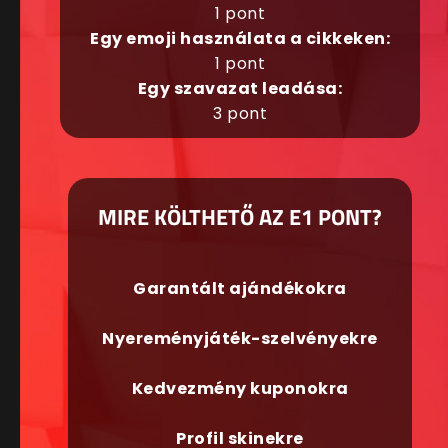
1 pont
Egy emoji használata a cikkeken:
1 pont
Egy szavazat leadása:
3 pont
MIRE KÖLTHETŐ AZ E1 PONT?
Garantált ajándékokra
Nyereményjáték-szelvényekre
Kedvezmény kuponokra
Profil skinekre