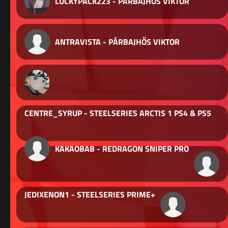
LUCKYPACK223 - PÁRBAJHŐS VIKTOR
ANTRAVISTA - PÁRBAJHŐS VIKTOR
CENTRE_SYRUP - STEELSERIES ARCTIS 1 PS4 & PS5
KAKAOBAB - REDRAGON SNIPER PRO
JEDIXENON1 - STEELSERIES PRIME+