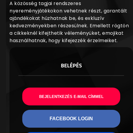
A közösség tagjai rendszeres
nyereményjátékokon vehetnek részt, garantált
ajándékokat húzhatnak be, és exkluzív
kedvezményekben részesülnek. Emellett rögtön
a cikkeknél kifejthetik véleményüket, emojikat
használhatnak, hogy kifejezzék érzelmeiket.
BELÉPÉS
BEJELENTKEZÉS E-MAIL CÍMMEL
FACEBOOK LOGIN