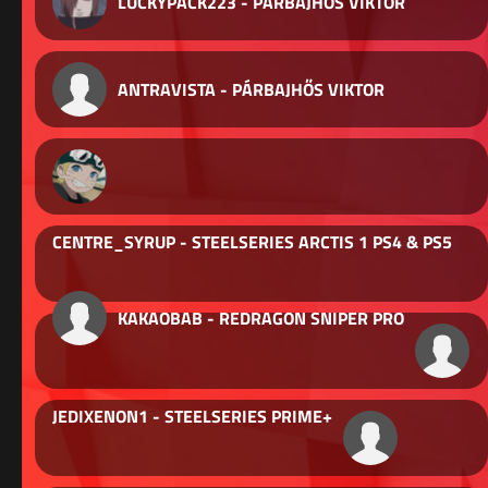
LUCKYPACK223 - PÁRBAJHŐS VIKTOR
ANTRAVISTA - PÁRBAJHŐS VIKTOR
CENTRE_SYRUP - STEELSERIES ARCTIS 1 PS4 & PS5
KAKAOBAB - REDRAGON SNIPER PRO
JEDIXENON1 - STEELSERIES PRIME+