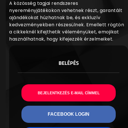
A közösség tagjai rendszeres
nyereményjátékokon vehetnek részt, garantált
ajándékokat húzhatnak be, és exkluzív
kedvezményekben részesülnek. Emellett rögtön
a cikkeknél kifejthetik véleményüket, emojikat
használhatnak, hogy kifejezzék érzelmeiket.
BELÉPÉS
BEJELENTKEZÉS E-MAIL CÍMMEL
FACEBOOK LOGIN