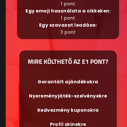
1 pont
Egy emoji használata a cikkeken:
1 pont
Egy szavazat leadása:
3 pont
MIRE KÖLTHETŐ AZ E1 PONT?
Garantált ajándékokra
Nyereményjáték-szelvényekre
Kedvezmény kuponokra
Profil skinekre