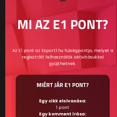
MI AZ E1 PONT?
Az E1 pont az Esport1.hu hűségpontja, melyet a
regisztrált felhasználók aktivitásukkal
gyűjthetnek.
MIÉRT JÁR E1 PONT?
Egy cikk elolvasása:
1 pont
Egy komment írása: