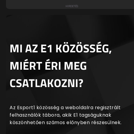
MI AZ E1 KÖZÖSSÉG,
MIÉRT ÉRI MEG
CSATLAKOZNI?
Az Esport1 közösség a weboldalra regisztrált
felhasználók tábora, akik E1 tagságuknak
köszönhetően számos előnyben részesülnek.