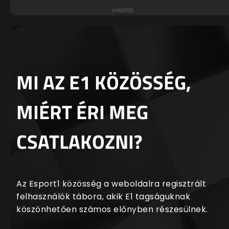
MI AZ E1 KÖZÖSSÉG,
MIÉRT ÉRI MEG
CSATLAKOZNI?
Az Esport1 közösség a weboldalra regisztrált
felhasználók tábora, akik E1 tagságuknak
köszönhetően számos előnyben részesülnek.