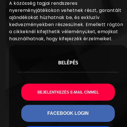
A közösség tagjai rendszeres
nyereményjátékokon vehetnek részt, garantált
ajándékokat húzhatnak be, és exkluzív
kedvezményekben részesülnek. Emellett rögtön
a cikkeknél kifejthetik véleményüket, emojikat
használhatnak, hogy kifejezzék érzelmeiket.
BELÉPÉS
BEJELENTKEZÉS E-MAIL CÍMMEL
FACEBOOK LOGIN