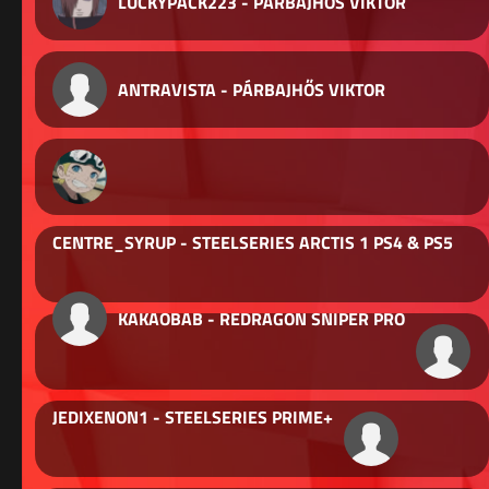
LUCKYPACK223 - PÁRBAJHŐS VIKTOR
ANTRAVISTA - PÁRBAJHŐS VIKTOR
CENTRE_SYRUP - STEELSERIES ARCTIS 1 PS4 & PS5
KAKAOBAB - REDRAGON SNIPER PRO
JEDIXENON1 - STEELSERIES PRIME+