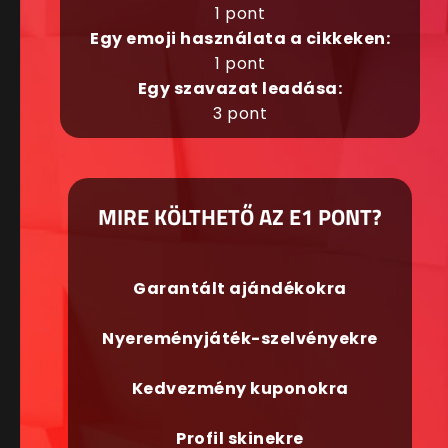
1 pont
Egy emoji használata a cikkeken:
1 pont
Egy szavazat leadása:
3 pont
MIRE KÖLTHETŐ AZ E1 PONT?
Garantált ajándékokra
Nyereményjáték-szelvényekre
Kedvezmény kuponokra
Profil skinekre