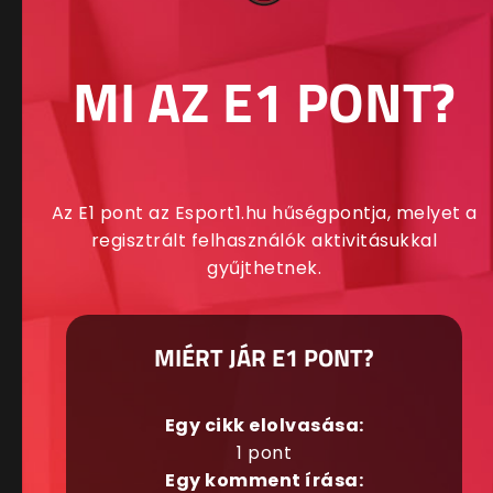
MI AZ E1 PONT?
Az E1 pont az Esport1.hu hűségpontja, melyet a
regisztrált felhasználók aktivitásukkal
gyűjthetnek.
MIÉRT JÁR E1 PONT?
Egy cikk elolvasása:
1 pont
Egy komment írása: