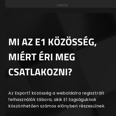
MI AZ E1 KÖZÖSSÉG,
MIÉRT ÉRI MEG
CSATLAKOZNI?
Az Esport1 közösség a weboldalra regisztrált
felhasználók tábora, akik E1 tagságuknak
köszönhetően számos előnyben részesülnek.