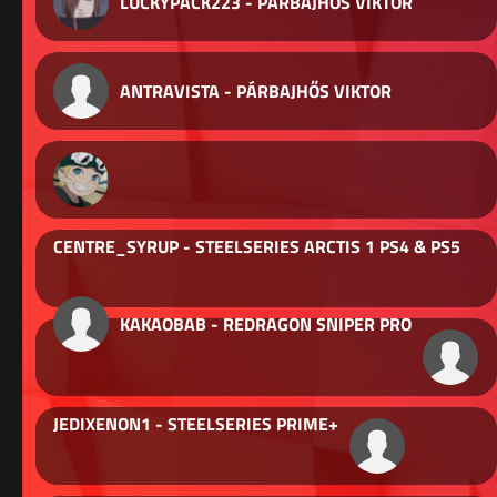
LUCKYPACK223 - PÁRBAJHŐS VIKTOR
ANTRAVISTA - PÁRBAJHŐS VIKTOR
CENTRE_SYRUP - STEELSERIES ARCTIS 1 PS4 & PS5
KAKAOBAB - REDRAGON SNIPER PRO
JEDIXENON1 - STEELSERIES PRIME+