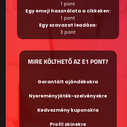
1 pont
Egy emoji használata a cikkeken:
1 pont
Egy szavazat leadása:
3 pont
MIRE KÖLTHETŐ AZ E1 PONT?
Garantált ajándékokra
Nyereményjáték-szelvényekre
Kedvezmény kuponokra
Profil skinekre