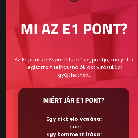
MI AZ E1 PONT?
Az E1 pont az Esport1.hu hűségpontja, melyet a
regisztrált felhasználók aktivitásukkal
gyűjthetnek.
MIÉRT JÁR E1 PONT?
Egy cikk elolvasása:
1 pont
Egy komment írása: