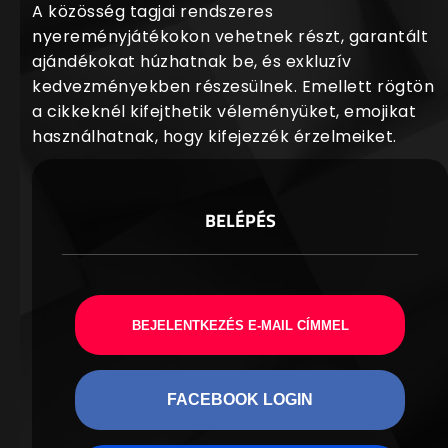
A közösség tagjai rendszeres
nyereményjátékokon vehetnek részt, garantált
ajándékokat húzhatnak be, és exkluzív
kedvezményekben részesülnek. Emellett rögtön
a cikkeknél kifejthetik véleményüket, emojikat
használhatnak, hogy kifejezzék érzelmeiket.
BELÉPÉS
BEJELENTKEZÉS E-MAIL CÍMMEL
FACEBOOK LOGIN