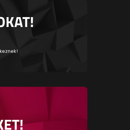
OKAT!
rkeznek!
KET!