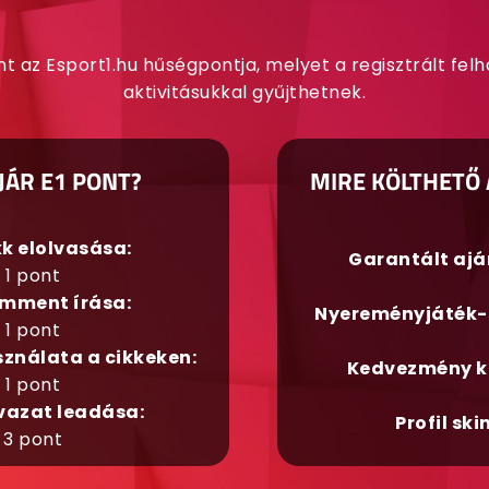
nt az Esport1.hu hűségpontja, melyet a regisztrált fel
aktivitásukkal gyűjthetnek.
JÁR E1 PONT?
MIRE KÖLTHETŐ 
kk elolvasása:
Garantált aj
1 pont
mment írása:
Nyereményjáték-
1 pont
sználata a cikkeken:
Kedvezmény k
1 pont
vazat leadása:
Profil ski
3 pont