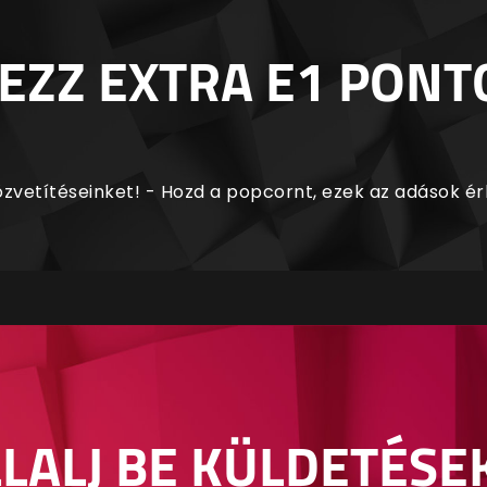
EZZ EXTRA E1 PONT
zvetítéseinket! - Hozd a popcornt, ezek az adások é
LALJ BE KÜLDETÉSE