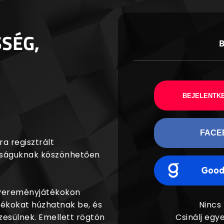
SSÉG,
BEJELENTKE
FACE
a regisztrált
agságuknak köszönhetően
nyereményjátékokon
dékokat húzhatnak be, és
Nincs
esülnek. Emellett rögtön
Csinálj egye