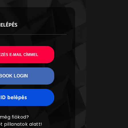
BELÉPÉS
ZÉS E-MAIL CÍMMEL
BOOK LOGIN
 még fiókod?
t pillanatok alatt!