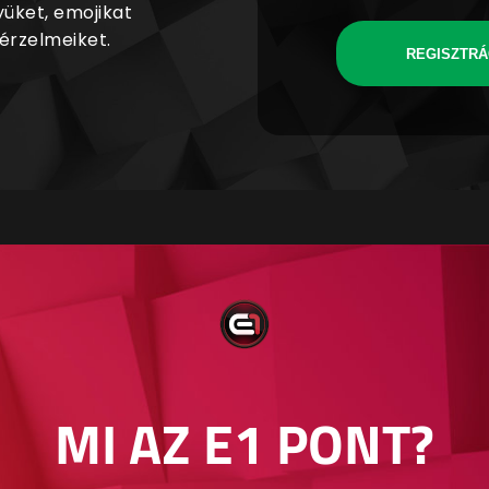
yüket, emojikat
 érzelmeiket.
REGISZTRÁ
MI AZ E1 PONT?