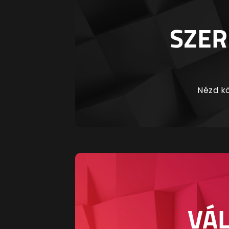
SZER
Nézd kö
VÁL