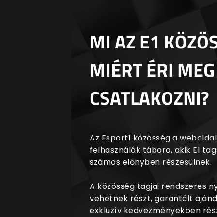
MI AZ E1 KÖZÖ
MIÉRT ÉRI MEG
CSATLAKOZNI?
Az Esport1 közösség a weboldalr
felhasználók tábora, akik E1 t
számos előnyben részesülnek.
A közösség tagjai rendszeres 
vehetnek részt, garantált aján
exkluzív kedvezményekben rész