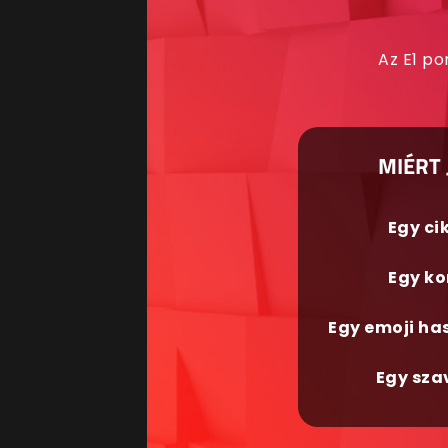
Az E1 po
MIÉRT 
Egy ci
Egy ko
Egy emoji ha
Egy sza