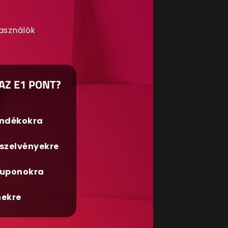
használók
AZ E1 PONT?
ándékokra
szelvényekre
uponokra
nekre