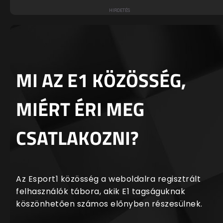
MI AZ E1 KÖZÖSSÉG,
MIÉRT ÉRI MEG
CSATLAKOZNI?
Az Esport1 közösség a weboldalra regisztrált
felhasználók tábora, akik E1 tagságuknak
köszönhetően számos előnyben részesülnek.