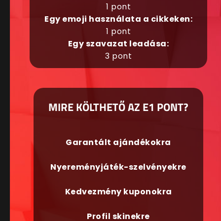
1 pont
Egy emoji használata a cikkeken:
1 pont
Egy szavazat leadása:
3 pont
MIRE KÖLTHETŐ AZ E1 PONT?
Garantált ajándékokra
Nyereményjáték-szelvényekre
Kedvezmény kuponokra
Profil skinekre