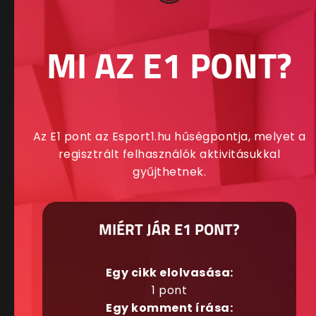
MI AZ E1 PONT?
Az E1 pont az Esport1.hu hűségpontja, melyet a
regisztrált felhasználók aktivitásukkal
gyűjthetnek.
MIÉRT JÁR E1 PONT?
Egy cikk elolvasása:
1 pont
Egy komment írása: