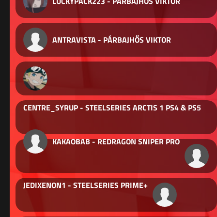
LUCKYPACK223 - PÁRBAJHŐS VIKTOR
ANTRAVISTA - PÁRBAJHŐS VIKTOR
CENTRE_SYRUP - STEELSERIES ARCTIS 1 PS4 & PS5
KAKAOBAB - REDRAGON SNIPER PRO
JEDIXENON1 - STEELSERIES PRIME+