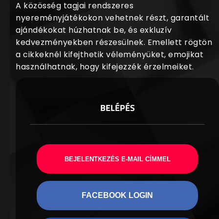
A közösség tagjai rendszeres
nyereményjátékokon vehetnek részt, garantált
ajándékokat húzhatnak be, és exkluzív
kedvezményekben részesülnek. Emellett rögtön
a cikkeknél kifejthetik véleményüket, emojikat
használhatnak, hogy kifejezzék érzelmeiket.
BELÉPÉS
BEJELENTKEZÉS E-MAIL CÍMMEL
FACEBOOK LOGIN