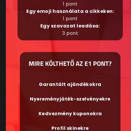
1 pont
Egy emoji használata a cikkeken:
1 pont
Egy szavazat leadása:
3 pont
MIRE KÖLTHETŐ AZ E1 PONT?
Garantált ajándékokra
Nyereményjáték-szelvényekre
Kedvezmény kuponokra
Profil skinekre