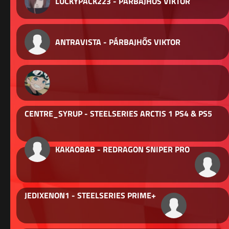
LUCKYPACK223 - PÁRBAJHŐS VIKTOR
ANTRAVISTA - PÁRBAJHŐS VIKTOR
CENTRE_SYRUP - STEELSERIES ARCTIS 1 PS4 & PS5
KAKAOBAB - REDRAGON SNIPER PRO
JEDIXENON1 - STEELSERIES PRIME+