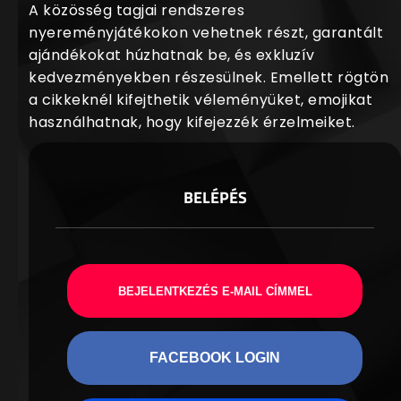
A közösség tagjai rendszeres
nyereményjátékokon vehetnek részt, garantált
ajándékokat húzhatnak be, és exkluzív
kedvezményekben részesülnek. Emellett rögtön
a cikkeknél kifejthetik véleményüket, emojikat
használhatnak, hogy kifejezzék érzelmeiket.
BELÉPÉS
BEJELENTKEZÉS E-MAIL CÍMMEL
FACEBOOK LOGIN