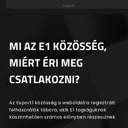
MI AZ E1 KÖZÖSSÉG,
MIÉRT ÉRI MEG
CSATLAKOZNI?
Az Esport1 közösség a weboldalra regisztrált
felhasználók tábora, akik E1 tagságuknak
köszönhetően számos előnyben részesülnek.