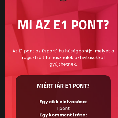
MI AZ E1 PONT?
Az E1 pont az Esport1.hu hűségpontja, melyet a
regisztrált felhasználók aktivitásukkal
gyűjthetnek.
MIÉRT JÁR E1 PONT?
Egy cikk elolvasása:
1 pont
Egy komment írása: