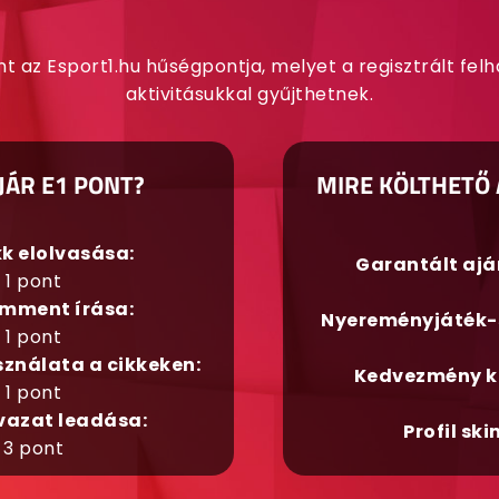
nt az Esport1.hu hűségpontja, melyet a regisztrált fel
aktivitásukkal gyűjthetnek.
JÁR E1 PONT?
MIRE KÖLTHETŐ 
kk elolvasása:
Garantált aj
1 pont
mment írása:
Nyereményjáték-
1 pont
sználata a cikkeken:
Kedvezmény k
1 pont
vazat leadása:
Profil ski
3 pont