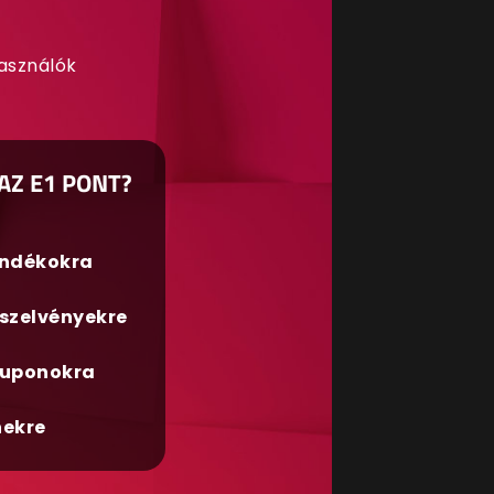
használók
AZ E1 PONT?
ándékokra
szelvényekre
uponokra
nekre