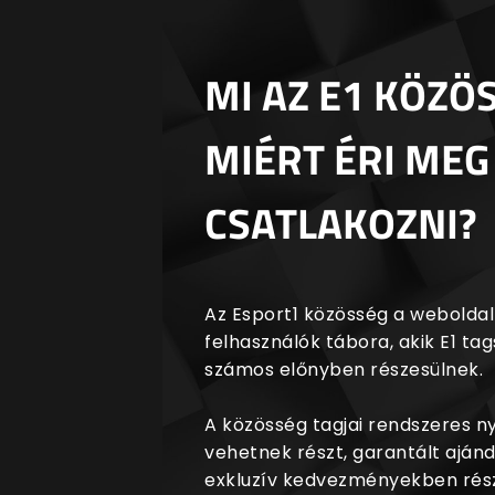
MI AZ E1 KÖZÖ
MIÉRT ÉRI MEG
CSATLAKOZNI?
Az Esport1 közösség a weboldalr
felhasználók tábora, akik E1 t
számos előnyben részesülnek.
A közösség tagjai rendszeres 
vehetnek részt, garantált aján
exkluzív kedvezményekben rész