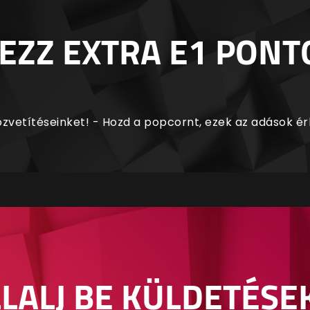
EZZ EXTRA E1 PONT
zvetítéseinket! - Hozd a popcornt, ezek az adások é
LALJ BE KÜLDETÉSE