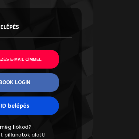
BELÉPÉS
ZÉS E-MAIL CÍMMEL
BOOK LOGIN
 még fiókod?
t pillanatok alatt!