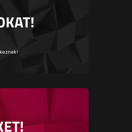
OKAT!
rkeznek!
KET!