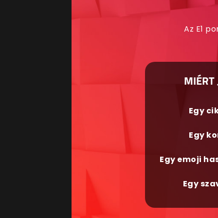
Az E1 po
MIÉRT 
Egy ci
Egy ko
Egy emoji ha
Egy sza