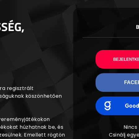
SSÉG,
BEJELENTKE
FACE
a regisztrált
agságuknak köszönhetően
nyereményjátékokon
dékokat húzhatnak be, és
Nincs
esülnek. Emellett rögtön
Csinálj egye