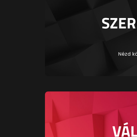
SZER
Nézd kö
VÁL