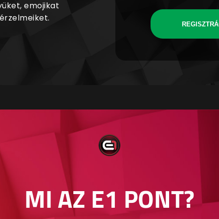
yüket, emojikat
 érzelmeiket.
REGISZTRÁ
MI AZ E1 PONT?