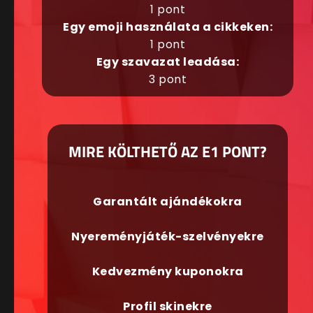
1 pont
Egy emoji használata a cikkeken:
1 pont
Egy szavazat leadása:
3 pont
MIRE KÖLTHETŐ AZ E1 PONT?
Garantált ajándékokra
Nyereményjáték-szelvényekre
Kedvezmény kuponokra
Profil skinekre