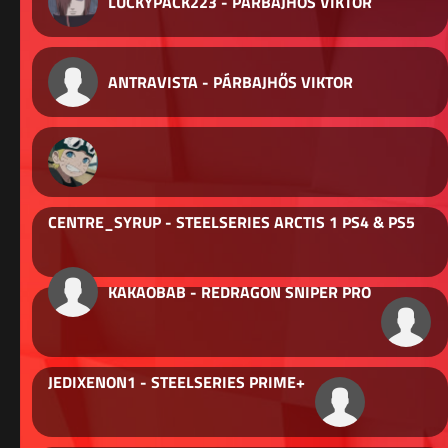
LUCKYPACK223 - PÁRBAJHŐS VIKTOR
ANTRAVISTA - PÁRBAJHŐS VIKTOR
CENTRE_SYRUP - STEELSERIES ARCTIS 1 PS4 & PS5
KAKAOBAB - REDRAGON SNIPER PRO
JEDIXENON1 - STEELSERIES PRIME+