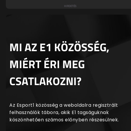
MI AZ E1 KÖZÖSSÉG,
MIÉRT ÉRI MEG
CSATLAKOZNI?
Az Esport1 közösség a weboldalra regisztrált
felhasználók tábora, akik E1 tagságuknak
köszönhetően számos előnyben részesülnek.