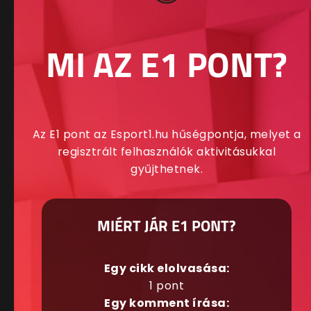
MI AZ E1 PONT?
Az E1 pont az Esport1.hu hűségpontja, melyet a
regisztrált felhasználók aktivitásukkal
gyűjthetnek.
MIÉRT JÁR E1 PONT?
Egy cikk elolvasása:
1 pont
Egy komment írása: