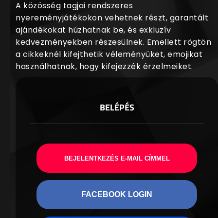
A közösség tagjai rendszeres
nyereményjátékokon vehetnek részt, garantált
ajándékokat húzhatnak be, és exkluzív
kedvezményekben részesülnek. Emellett rögtön
a cikkeknél kifejthetik véleményüket, emojikat
használhatnak, hogy kifejezzék érzelmeiket.
BELÉPÉS
BEJELENTKEZÉS E-MAIL CÍMMEL
FACEBOOK LOGIN