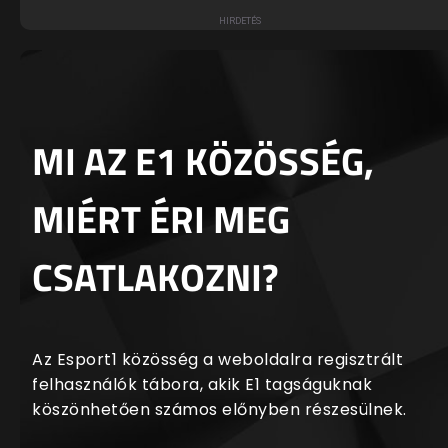
MI AZ E1 KÖZÖSSÉG,
MIÉRT ÉRI MEG
CSATLAKOZNI?
Az Esport1 közösség a weboldalra regisztrált
felhasználók tábora, akik E1 tagságuknak
köszönhetően számos előnyben részesülnek.