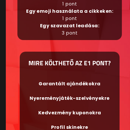
1 pont
Egy emoji használata a cikkeken:
1 pont
Egy szavazat leadása:
3 pont
MIRE KÖLTHETŐ AZ E1 PONT?
Garantált ajándékokra
Nyereményjáték-szelvényekre
Kedvezmény kuponokra
Profil skinekre