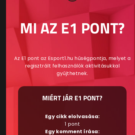
MI AZ E1 PONT?
Az E1 pont az Esport1.hu hűségpontja, melyet a
regisztrált felhasználók aktivitásukkal
gyűjthetnek.
MIÉRT JÁR E1 PONT?
Egy cikk elolvasása:
1 pont
Egy komment írása: