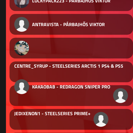
LUCKYPACK223 - PÁRBAJHŐS VIKTOR
ANTRAVISTA - PÁRBAJHŐS VIKTOR
CENTRE_SYRUP - STEELSERIES ARCTIS 1 PS4 & PS5
KAKAOBAB - REDRAGON SNIPER PRO
JEDIXENON1 - STEELSERIES PRIME+