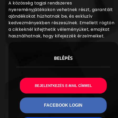
A közösség tagjai rendszeres
nyereményjátékokon vehetnek részt, garantált
ajándékokat húzhatnak be, és exkluzív
kedvezményekben részesülnek. Emellett rögtön
a cikkeknél kifejthetik véleményüket, emojikat
használhatnak, hogy kifejezzék érzelmeiket.
BELÉPÉS
BEJELENTKEZÉS E-MAIL CÍMMEL
FACEBOOK LOGIN