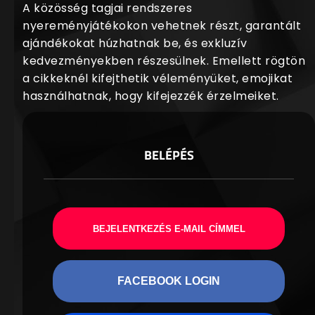
A közösség tagjai rendszeres
nyereményjátékokon vehetnek részt, garantált
ajándékokat húzhatnak be, és exkluzív
kedvezményekben részesülnek. Emellett rögtön
a cikkeknél kifejthetik véleményüket, emojikat
használhatnak, hogy kifejezzék érzelmeiket.
BELÉPÉS
BEJELENTKEZÉS E-MAIL CÍMMEL
FACEBOOK LOGIN