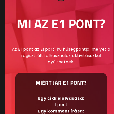
MI AZ E1 PONT?
Az E1 pont az Esport1.hu hűségpontja, melyet a
regisztrált felhasználók aktivitásukkal
gyűjthetnek.
MIÉRT JÁR E1 PONT?
Egy cikk elolvasása:
1 pont
Egy komment írása: