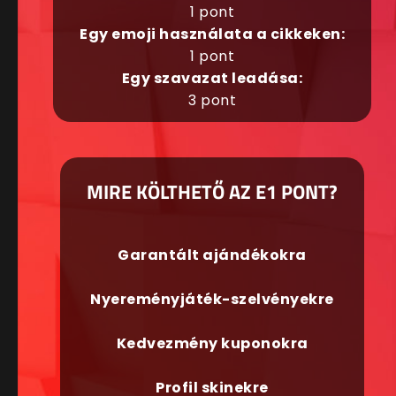
1 pont
Egy emoji használata a cikkeken:
1 pont
Egy szavazat leadása:
3 pont
MIRE KÖLTHETŐ AZ E1 PONT?
Garantált ajándékokra
Nyereményjáték-szelvényekre
Kedvezmény kuponokra
Profil skinekre