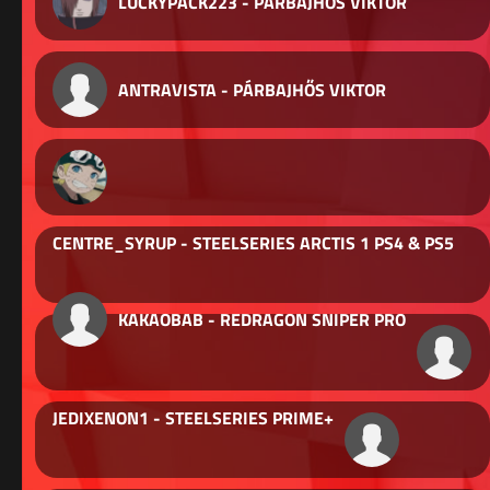
LUCKYPACK223 - PÁRBAJHŐS VIKTOR
ANTRAVISTA - PÁRBAJHŐS VIKTOR
CENTRE_SYRUP - STEELSERIES ARCTIS 1 PS4 & PS5
KAKAOBAB - REDRAGON SNIPER PRO
JEDIXENON1 - STEELSERIES PRIME+