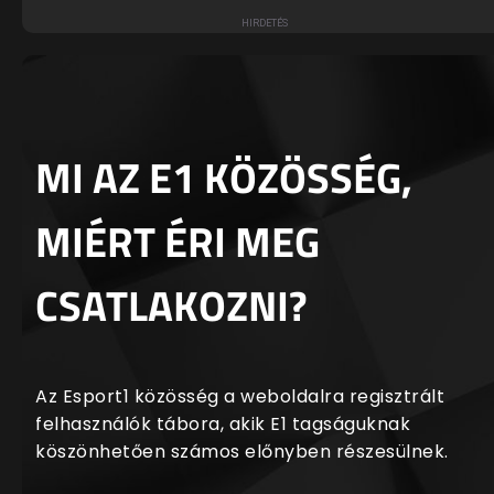
MI AZ E1 KÖZÖSSÉG,
MIÉRT ÉRI MEG
CSATLAKOZNI?
Az Esport1 közösség a weboldalra regisztrált
felhasználók tábora, akik E1 tagságuknak
köszönhetően számos előnyben részesülnek.