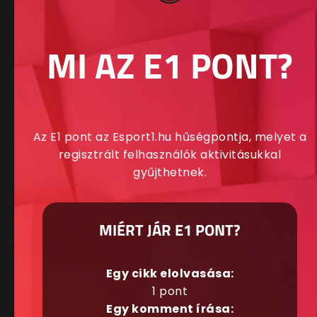
MI AZ E1 PONT?
Az E1 pont az Esport1.hu hűségpontja, melyet a
regisztrált felhasználók aktivitásukkal
gyűjthetnek.
MIÉRT JÁR E1 PONT?
Egy cikk elolvasása:
1 pont
Egy komment írása: