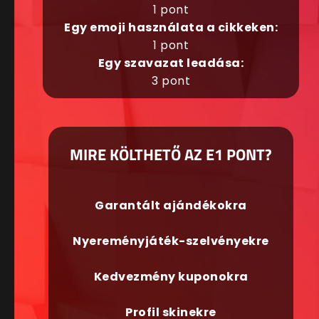
1 pont
Egy emoji használata a cikkeken:
1 pont
Egy szavazat leadása:
3 pont
MIRE KÖLTHETŐ AZ E1 PONT?
Garantált ajándékokra
Nyereményjáték-szelvényekre
Kedvezmény kuponokra
Profil skinekre