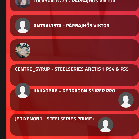
LUCKYPACK223 - PÁRBAJHŐS VIKTOR
ANTRAVISTA - PÁRBAJHŐS VIKTOR
CENTRE_SYRUP - STEELSERIES ARCTIS 1 PS4 & PS5
KAKAOBAB - REDRAGON SNIPER PRO
JEDIXENON1 - STEELSERIES PRIME+