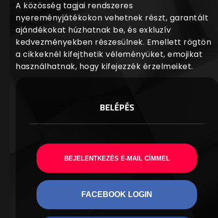
A közösség tagjai rendszeres
nyereményjátékokon vehetnek részt, garantált
ajándékokat húzhatnak be, és exkluzív
kedvezményekben részesülnek. Emellett rögtön
a cikkeknél kifejthetik véleményüket, emojikat
használhatnak, hogy kifejezzék érzelmeiket.
BELÉPÉS
BEJELENTKEZÉS E-MAIL CÍMMEL
FACEBOOK LOGIN