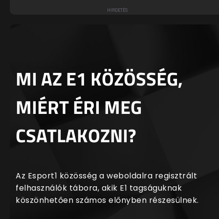
MI AZ E1 KÖZÖSSÉG,
MIÉRT ÉRI MEG
CSATLAKOZNI?
Az Esport1 közösség a weboldalra regisztrált
felhasználók tábora, akik E1 tagságuknak
köszönhetően számos előnyben részesülnek.