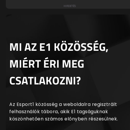
MI AZ E1 KÖZÖSSÉG,
MIÉRT ÉRI MEG
CSATLAKOZNI?
Az Esport1 közösség a weboldalra regisztrált
felhasználók tábora, akik E1 tagságuknak
köszönhetően számos előnyben részesülnek.