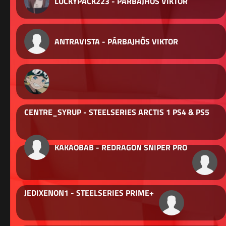
LUCKYPACK223 - PÁRBAJHŐS VIKTOR
ANTRAVISTA - PÁRBAJHŐS VIKTOR
CENTRE_SYRUP - STEELSERIES ARCTIS 1 PS4 & PS5
KAKAOBAB - REDRAGON SNIPER PRO
JEDIXENON1 - STEELSERIES PRIME+