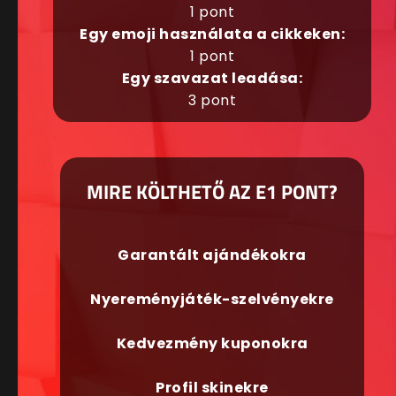
1 pont
Egy emoji használata a cikkeken:
1 pont
Egy szavazat leadása:
3 pont
MIRE KÖLTHETŐ AZ E1 PONT?
Garantált ajándékokra
Nyereményjáték-szelvényekre
Kedvezmény kuponokra
Profil skinekre