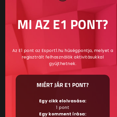
MI AZ E1 PONT?
Az E1 pont az Esport1.hu hűségpontja, melyet a
regisztrált felhasználók aktivitásukkal
gyűjthetnek.
MIÉRT JÁR E1 PONT?
Egy cikk elolvasása:
1 pont
Egy komment írása: