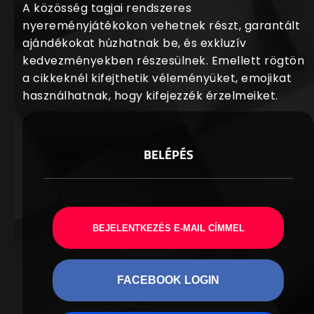
A közösség tagjai rendszeres
nyereményjátékokon vehetnek részt, garantált
ajándékokat húzhatnak be, és exkluzív
kedvezményekben részesülnek. Emellett rögtön
a cikkeknél kifejthetik véleményüket, emojikat
használhatnak, hogy kifejezzék érzelmeiket.
BELÉPÉS
BEJELENTKEZÉS E-MAIL CÍMMEL
FACEBOOK LOGIN